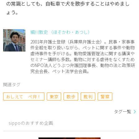
の常識としても、自転車で犬を散歩することはやめまし
ょう。
細川敦史 （ほそかわ・あつし）
2001年弁護士登録（兵庫県弁護士会）。民事・家事事
件全般を取り扱いながら、ペットに関する事件や動物
虐待事件を手がける。動物愛護管理法に関する講演や
セミナー講師も多数。動物に対する虐待をなくすため
のNPO法人どうぶつ弁護団理事長、動物の法と政策研
究会会長、ペット法学会会員。
関連タグ
おしえて ぺ弁！
東京
散歩
裁判
警察
タグ一覧
sippoのおすすめ企画