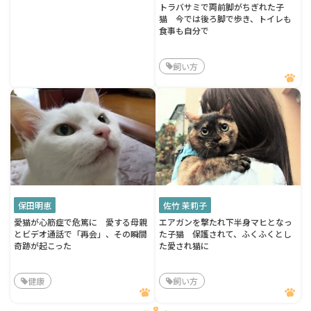
トラバサミで両前脚がちぎれた子
猫 今では後ろ脚で歩き、トイレも
食事も自分で
飼い方
保田明恵
佐竹 茉莉子
愛猫が心筋症で危篤に 愛する母親
エアガンを撃たれ下半身マヒとなっ
とビデオ通話で「再会」、その瞬間
た子猫 保護されて、ふくふくとし
奇跡が起こった
た愛され猫に
健康
飼い方