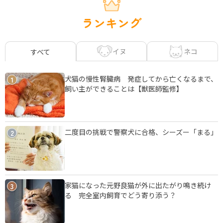
ランキング
イヌ
ネコ
すべて
犬猫の慢性腎臓病 発症してから亡くなるまで、
1
飼い主ができることは【獣医師監修】
二度目の挑戦で警察犬に合格、シーズー「まる」
2
家猫になった元野良猫が外に出たがり鳴き続け
3
る 完全室内飼育でどう寄り添う？