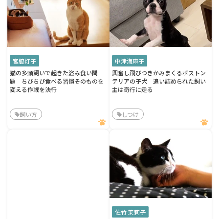
宮脇灯子
中津海麻子
猫の多頭飼いで起きた盗み食い問
興奮し飛びつきかみまくるボストン
題 ちびちび食べる習慣そのものを
テリアの子犬 追い詰められた飼い
変える作戦を決行
主は奇行に走る
飼い方
しつけ
佐竹 茉莉子