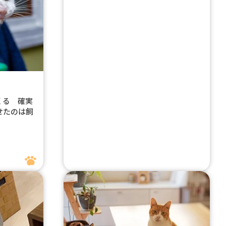
くる 確実
せたのは飼