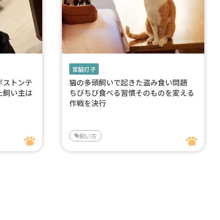
宮脇灯子
ボストンテ
猫の多頭飼いで起きた盗み食い問題
た飼い主は
ちびちび食べる習慣そのものを変える
作戦を決行
飼い方