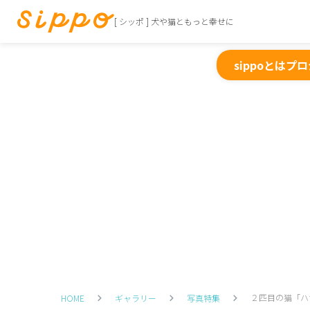
[ シッポ ] 犬や猫ともっと幸せに
sippoとは
プロ
２匹目の猫「ハ
HOME
ギャラリー
写真特集