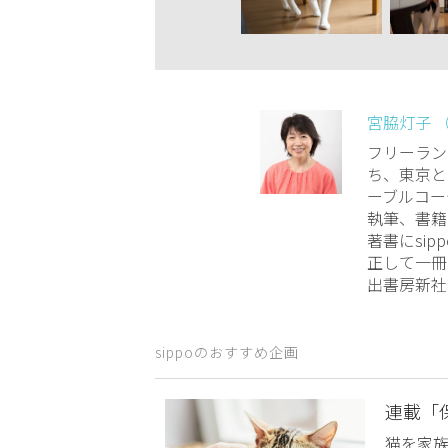
宮脇灯子 
フリーラン
ち、東京と
ーブルコー
執筆、書籍
著書にsi
正して一冊
出書房新社
sippoのおすすめ企画
連載「
猫を家