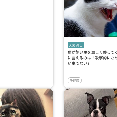
入交 眞巳
猫が飼い主を激しく襲って
に言えるのは「攻撃的にさ
い主でない」
健康