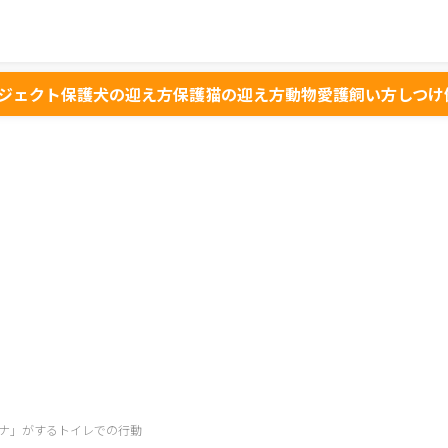
ジェクト
保護犬の迎え方
保護猫の迎え方
動物愛護
飼い方
しつけ
ナ」がするトイレでの行動