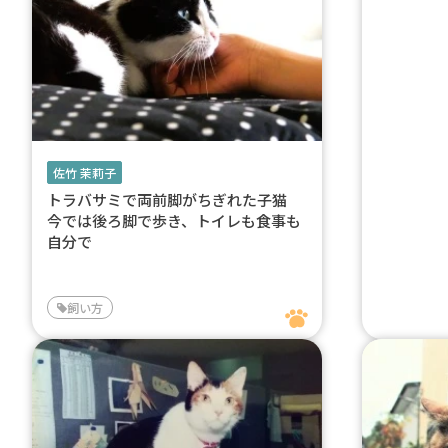
佐竹 茉莉子
トラバサミで両前脚がちぎれた子猫
今では後ろ脚で歩き、トイレも食事も
自分で
飼い方