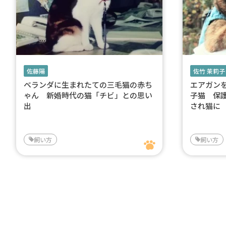
佐藤陽
佐竹 茉莉子
ベランダに生まれたての三毛猫の赤ち
エアガン
ゃん 新婚時代の猫「チビ」との思い
子猫 保
出
され猫に
飼い方
飼い方