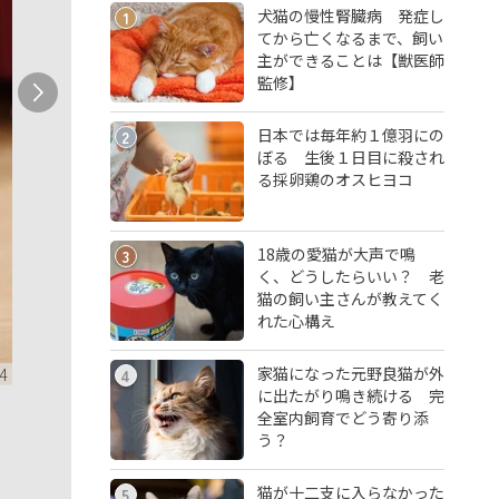
犬猫の慢性腎臓病 発症し
1
てから亡くなるまで、飼い
主ができることは【獣医師
監修】
日本では毎年約１億羽にの
2
ぼる 生後１日目に殺され
る採卵鶏のオスヒヨコ
18歳の愛猫が大声で鳴
3
く、どうしたらいい？ 老
猫の飼い主さんが教えてく
れた心構え
家猫になった元野良猫が外
4
4
に出たがり鳴き続ける 完
全室内飼育でどう寄り添
う？
猫が十二支に入らなかった
5