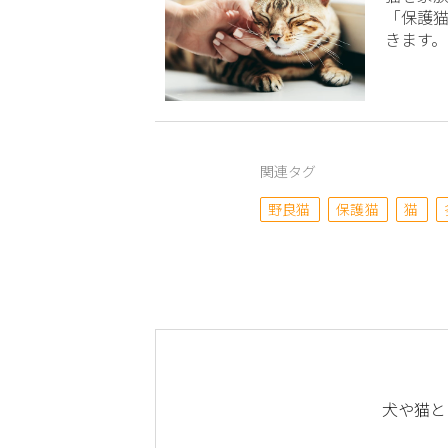
「保護
きます。
関連タグ
野良猫
保護猫
猫
犬や猫と