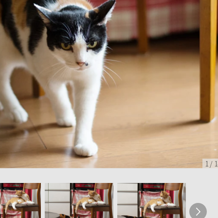
1
/
1