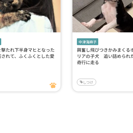
中津海麻子
を撃たれ下半身マヒとなった
興奮し飛びつきかみまくる
護されて、ふくふくとした愛
リアの子犬 追い詰められ
奇行に走る
しつけ