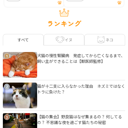
ランキング
イヌ
ネコ
すべて
犬猫の慢性腎臓病 発症してから亡くなるまで、
1
飼い主ができることは【獣医師監修】
猫が十二支に入らなかった理由 ネズミではなく
2
トラに負けた？
【猫の集会】野良猫はなぜ集まるの？ 何してる
3
の？ 不思議な夜を過ごす猫たちの秘密