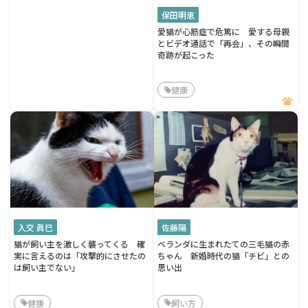
保田明恵
愛猫が心筋症で危篤に 愛する母親
とビデオ通話で「再会」、その瞬間
奇跡が起こった
健康
入交 眞巳
佐藤陽
猫が飼い主を激しく襲ってくる 確
ベランダに生まれたての三毛猫の赤
実に言えるのは「攻撃的にさせたの
ちゃん 新婚時代の猫「チビ」との
は飼い主でない」
思い出
健康
飼い方