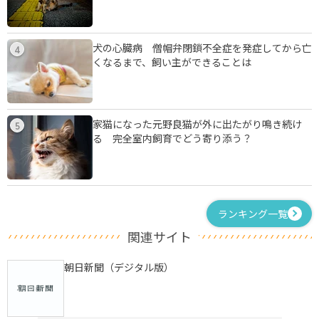
犬の心臓病 僧帽弁閉鎖不全症を発症してから亡
4
くなるまで、飼い主ができることは
家猫になった元野良猫が外に出たがり鳴き続け
5
る 完全室内飼育でどう寄り添う？
ランキング一覧
関連サイト
朝日新聞（デジタル版）