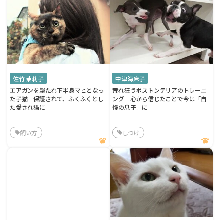
佐竹 茉莉子
中津海麻子
エアガンを撃たれ下半身マヒとなっ
荒れ狂うボストンテリアのトレーニ
た子猫 保護されて、ふくふくとし
ング 心から信じたことで今は「自
た愛され猫に
慢の息子」に
飼い方
しつけ