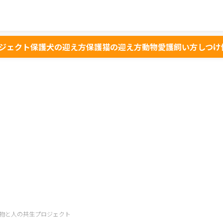
ジェクト
保護犬の迎え方
保護猫の迎え方
動物愛護
飼い方
しつけ
物と人の共生プロジェクト