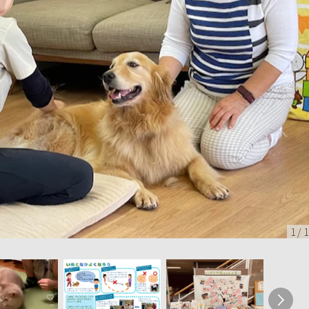
1
/
1