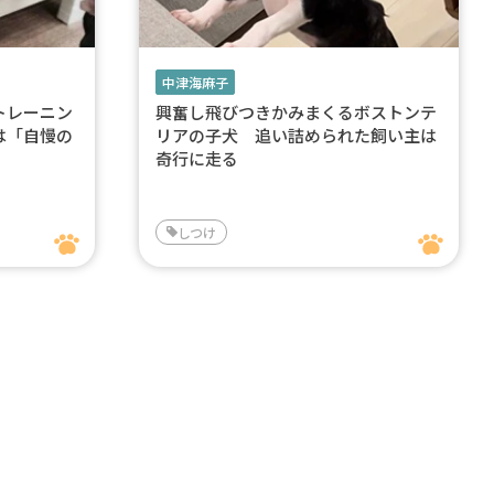
中津海麻子
トレーニン
興奮し飛びつきかみまくるボストンテ
は「自慢の
リアの子犬 追い詰められた飼い主は
奇行に走る
しつけ