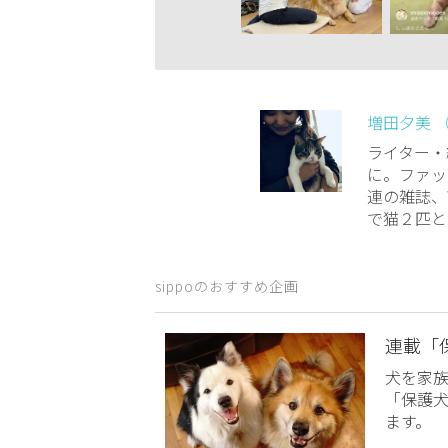
増田夕美 
ライター・
に。ファッ
連の雑誌、
で猫２匹と
sippoのおすすめ企画
連載「
犬を家
「保護
ます。