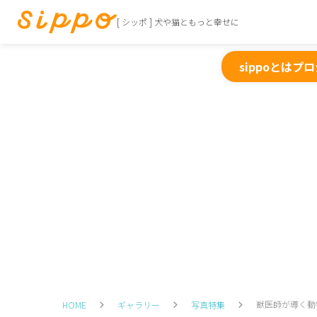
[ シッポ ] 犬や猫ともっと幸せに
sippoとは
プロ
獣医師が導く動
HOME
ギャラリー
写真特集