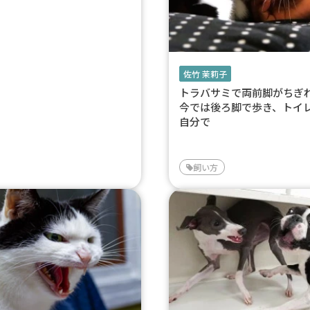
佐竹 茉莉子
トラバサミで両前脚がち
今では後ろ脚で歩き、トイ
自分で
飼い方