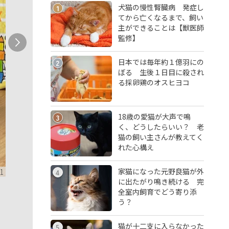
犬猫の慢性腎臓病 発症し
1
てから亡くなるまで、飼い
主ができることは【獣医師
監修】
日本では毎年約１億羽にの
2
ぼる 生後１日目に殺され
る採卵鶏のオスヒヨコ
18歳の愛猫が大声で鳴
3
く、どうしたらいい？ 老
猫の飼い主さんが教えてく
れた心構え
家猫になった元野良猫が外
1
4
に出たがり鳴き続ける 完
全室内飼育でどう寄り添
う？
猫が十二支に入らなかった
5