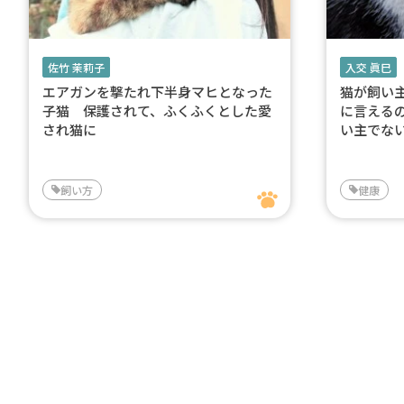
佐竹 茉莉子
入交 眞巳
エアガンを撃たれ下半身マヒとなった
猫が飼い
子猫 保護されて、ふくふくとした愛
に言える
され猫に
い主でな
飼い方
健康