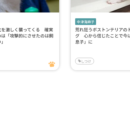
中津海麻子
主を激しく襲ってくる 確実
荒れ狂うボストンテリアの
のは「攻撃的にさせたのは飼
グ 心から信じたことで今
い」
息子」に
しつけ