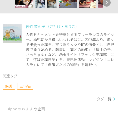
佐竹 茉莉子 （さたけ・まりこ）
人物ドキュメントを得意とするフリーランスのライタ
ー。幼児期から猫はいつもそばに。2007年より、町々
で出会った猫を、寄り添う人々や町の情景と共に自己
流で撮り始める。著書に「猫との約束」「里山の子、
さっちゃん」など。Webサイト「フェリシモ猫部」に
て「道ばた猫日記」を、辰巳出版Webマガジン「コレ
カラ」にて「保護犬たちの物語」を連載中。
関連タグ
保護
三毛猫
タグ一覧
sippoのおすすめ企画