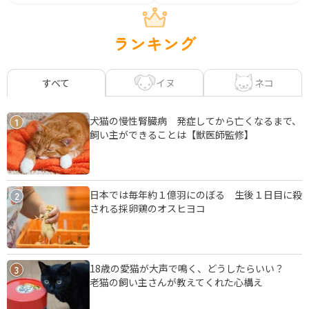
ランキング
イヌ
ネコ
すべて
犬猫の慢性腎臓病 発症してから亡くなるまで、
1
飼い主ができることは【獣医師監修】
日本では毎年約１億羽にのぼる 生後１日目に殺
2
される採卵鶏のオスヒヨコ
18歳の愛猫が大声で鳴く、どうしたらいい？
3
老猫の飼い主さんが教えてくれた心構え