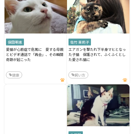
保田明恵
佐竹 茉莉子
愛猫が心筋症で危篤に 愛する母親
エアガンを撃たれ下半身マヒとなっ
とビデオ通話で「再会」、その瞬間
た子猫 保護されて、ふくふくとし
奇跡が起こった
た愛され猫に
健康
飼い方