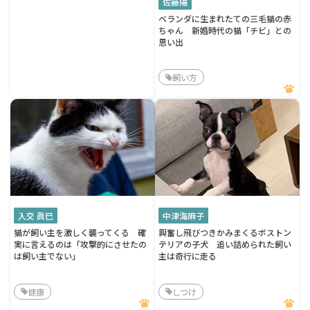
佐藤陽
ベランダに生まれたての三毛猫の赤
ちゃん 新婚時代の猫「チビ」との
思い出
飼い方
入交 眞巳
中津海麻子
猫が飼い主を激しく襲ってくる 確
興奮し飛びつきかみまくるボストン
実に言えるのは「攻撃的にさせたの
テリアの子犬 追い詰められた飼い
は飼い主でない」
主は奇行に走る
健康
しつけ