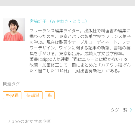
宮脇灯子 （みやわき・とうこ）
フリーランス編集ライター。出版社で料理書の編集に
携わったのち、東京とパリの製菓学校でフランス菓子
を学ぶ。現在は製菓やテーブルコーディネート、フラ
ワーデザイン、ワインに関する記事の執筆、書籍の編
集を手がける。東京都出身。成城大学文芸学部卒。
著書にsippo人気連載「猫はニャーとは鳴かない」を
改題・加筆修正して一冊にまとめた『ハチワレ猫ぽん
たと過ごした1114日』（河出書房新社）がある。
関連タグ
野良猫
保護猫
猫
タグ一覧
sippoのおすすめ企画