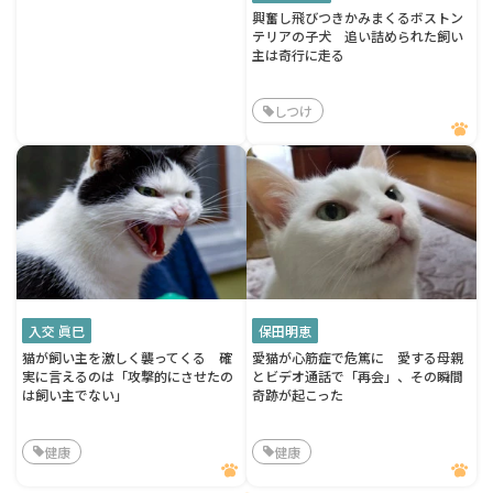
興奮し飛びつきかみまくるボストン
テリアの子犬 追い詰められた飼い
主は奇行に走る
しつけ
入交 眞巳
保田明恵
猫が飼い主を激しく襲ってくる 確
愛猫が心筋症で危篤に 愛する母親
実に言えるのは「攻撃的にさせたの
とビデオ通話で「再会」、その瞬間
は飼い主でない」
奇跡が起こった
健康
健康