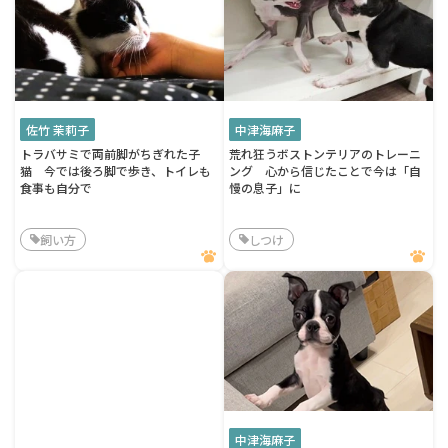
佐竹 茉莉子
中津海麻子
トラバサミで両前脚がちぎれた子
荒れ狂うボストンテリアのトレーニ
猫 今では後ろ脚で歩き、トイレも
ング 心から信じたことで今は「自
食事も自分で
慢の息子」に
飼い方
しつけ
中津海麻子