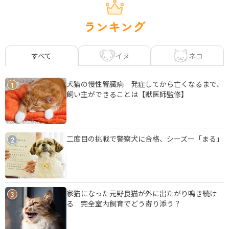
ランキング
イヌ
ネコ
すべて
犬猫の慢性腎臓病 発症してから亡くなるまで、
1
飼い主ができることは【獣医師監修】
二度目の挑戦で警察犬に合格、シーズー「まる」
2
家猫になった元野良猫が外に出たがり鳴き続け
3
る 完全室内飼育でどう寄り添う？