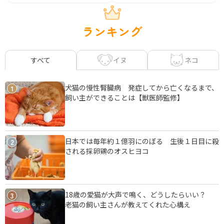
ランキング
イヌ
ネコ
すべて
犬猫の慢性腎臓病 発症してから亡くなるまで、
1
飼い主ができることは【獣医師監修】
日本では毎年約１億羽にのぼる 生後１日目に殺
2
される採卵鶏のオスヒヨコ
18歳の愛猫が大声で鳴く、どうしたらいい？
3
老猫の飼い主さんが教えてくれた心構え