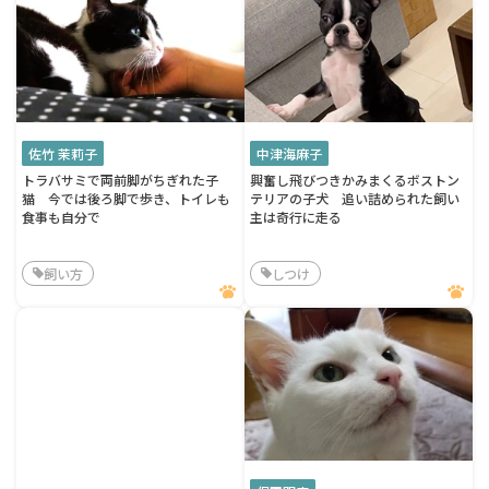
佐竹 茉莉子
中津海麻子
トラバサミで両前脚がちぎれた子
興奮し飛びつきかみまくるボストン
猫 今では後ろ脚で歩き、トイレも
テリアの子犬 追い詰められた飼い
食事も自分で
主は奇行に走る
飼い方
しつけ