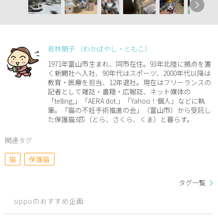
若林朋子 （わかばやし・ともこ）
1971年富山市生まれ、同市在住。93年北陸に拠点を置
く新聞社へ入社、90年代はスポーツ、2000年代以降は
教育・医療を担当、12年退社。現在はフリーランスの
記者として雑誌・書籍・広報誌、ネット媒体の
「telling,」「AERA dot.」「Yahoo！個人」などに執
筆。「猫の不妊手術推進の会」（富山市）から受託し
た保護猫3匹（とら、さくら、くま）と暮らす。
関連タグ
猫
保護猫
タグ一覧
sippoのおすすめ企画