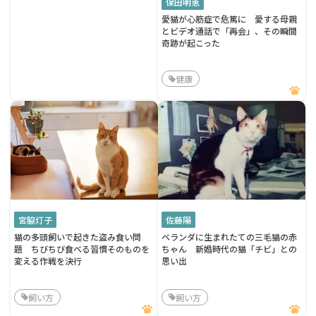
保田明恵
愛猫が心筋症で危篤に 愛する母親
とビデオ通話で「再会」、その瞬間
奇跡が起こった
健康
宮脇灯子
佐藤陽
猫の多頭飼いで起きた盗み食い問
ベランダに生まれたての三毛猫の赤
題 ちびちび食べる習慣そのものを
ちゃん 新婚時代の猫「チビ」との
変える作戦を決行
思い出
飼い方
飼い方