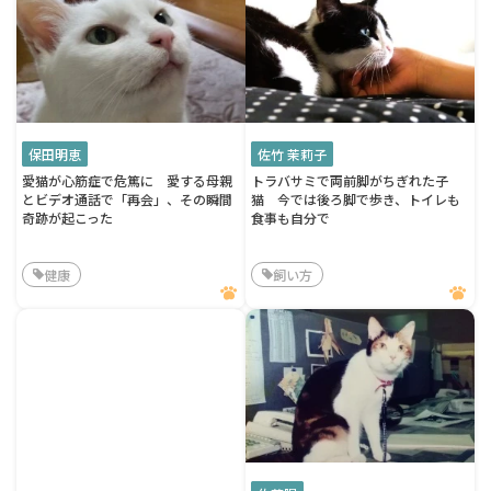
保田明恵
佐竹 茉莉子
愛猫が心筋症で危篤に 愛する母親
トラバサミで両前脚がちぎれた子
とビデオ通話で「再会」、その瞬間
猫 今では後ろ脚で歩き、トイレも
奇跡が起こった
食事も自分で
健康
飼い方