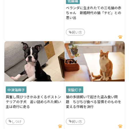
佐藤陽
ベランダに生まれたての三毛猫の赤
ちゃん 新婚時代の猫「チビ」との
思い出
飼い方
中津海麻子
宮脇灯子
興奮し飛びつきかみまくるボストン
猫の多頭飼いで起きた盗み食い問
テリアの子犬 追い詰められた飼い
題 ちびちび食べる習慣そのものを
主は奇行に走る
変える作戦を決行
しつけ
飼い方