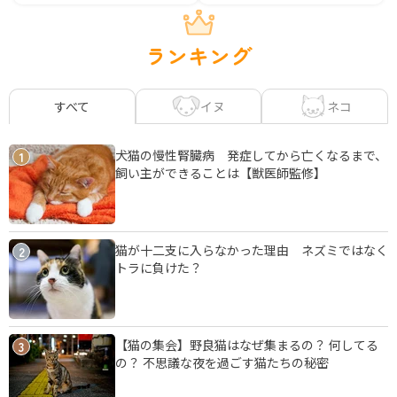
ランキング
イヌ
ネコ
すべて
犬猫の慢性腎臓病 発症してから亡くなるまで、
1
飼い主ができることは【獣医師監修】
猫が十二支に入らなかった理由 ネズミではなく
2
トラに負けた？
【猫の集会】野良猫はなぜ集まるの？ 何してる
3
の？ 不思議な夜を過ごす猫たちの秘密