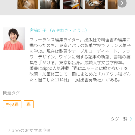
宮脇灯子 （みやわき・とうこ）
フリーランス編集ライター。出版社で料理書の編集に
携わったのち、東京とパリの製菓学校でフランス菓子
を学ぶ。現在は製菓やテーブルコーディネート、フラ
ワーデザイン、ワインに関する記事の執筆、書籍の編
集を手がける。東京都出身。成城大学文芸学部卒。
著書にsippo人気連載「猫はニャーとは鳴かない」を
改題・加筆修正して一冊にまとめた『ハチワレ猫ぽん
たと過ごした1114日』（河出書房新社）がある。
関連タグ
野良猫
猫
タグ一覧
sippoのおすすめ企画