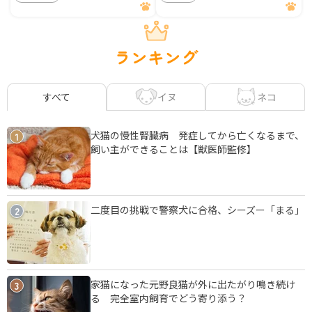
ランキング
イヌ
ネコ
すべて
犬猫の慢性腎臓病 発症してから亡くなるまで、
1
飼い主ができることは【獣医師監修】
二度目の挑戦で警察犬に合格、シーズー「まる」
2
家猫になった元野良猫が外に出たがり鳴き続け
3
る 完全室内飼育でどう寄り添う？