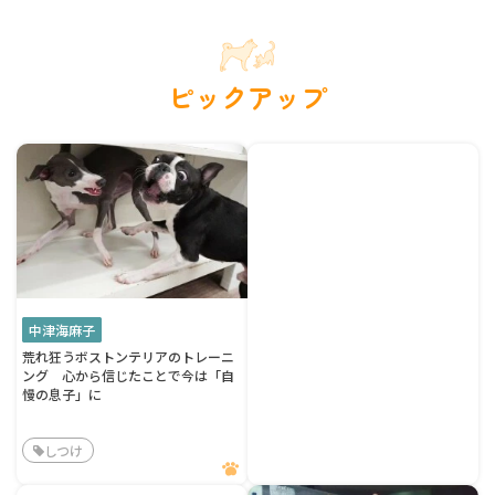
ピックアップ
中津海麻子
荒れ狂うボストンテリアのトレーニ
ング 心から信じたことで今は「自
慢の息子」に
しつけ