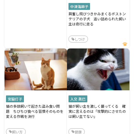
中津海麻子
興奮し飛びつきかみまくるボストン
テリアの子犬 追い詰められた飼い
主は奇行に走る
しつけ
宮脇灯子
入交 眞巳
猫の多頭飼いで起きた盗み食い問
猫が飼い主を激しく襲ってくる 確
題 ちびちび食べる習慣そのものを
実に言えるのは「攻撃的にさせたの
変える作戦を決行
は飼い主でない」
飼い方
健康