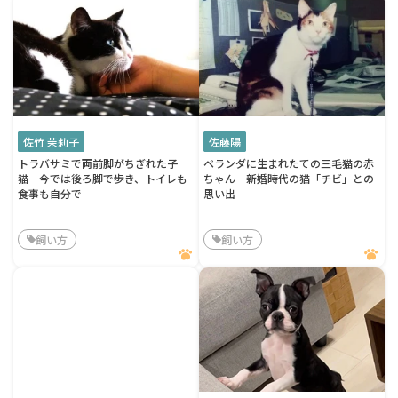
佐竹 茉莉子
佐藤陽
トラバサミで両前脚がちぎれた子
ベランダに生まれたての三毛猫の赤
猫 今では後ろ脚で歩き、トイレも
ちゃん 新婚時代の猫「チビ」との
食事も自分で
思い出
飼い方
飼い方