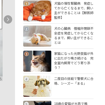
犬猫の慢性腎臓病 発症し
1
てから亡くなるまで、飼い
主ができることは【獣医師
監修】
犬の心臓病 僧帽弁閉鎖不
2
全症を発症してから亡くな
るまで、飼い主ができるこ
とは
家猫になった元野良猫が外
3
に出たがり鳴き続ける 完
全室内飼育でどう寄り添
う？
二度目の挑戦で警察犬に合
5
4
格、シーズー「まる」
18歳の愛猫が大声で鳴
5