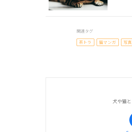
関連タグ
茶トラ
猫マンガ
写真
犬や猫と