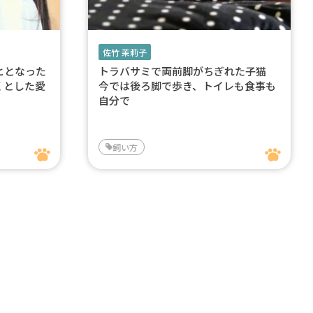
佐竹 茉莉子
ヒとなった
トラバサミで両前脚がちぎれた子猫
くとした愛
今では後ろ脚で歩き、トイレも食事も
自分で
飼い方