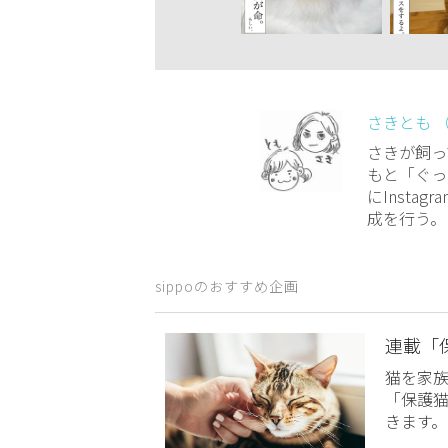
さきとも 
さきが飼っ
もと「ぐっ
にInst
成を行う。
sippoのおすすめ企画
連載「
猫を家
「保護
きます。