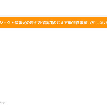
ジェクト
保護犬の迎え方
保護猫の迎え方
動物愛護
飼い方
しつけ
が命」