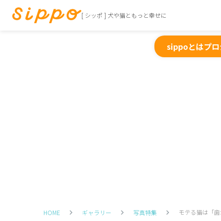
[ シッポ ] 犬や猫ともっと幸せに
sippoとは
プロ
モテる猫は「歯
HOME
ギャラリー
写真特集