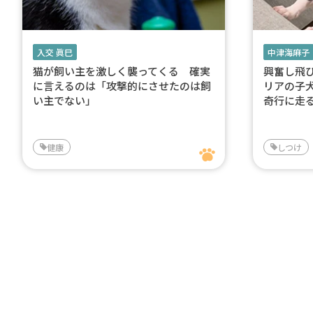
入交 眞巳
中津海麻子
猫が飼い主を激しく襲ってくる 確実
興奮し飛
に言えるのは「攻撃的にさせたのは飼
リアの子
い主でない」
奇行に走
健康
しつけ