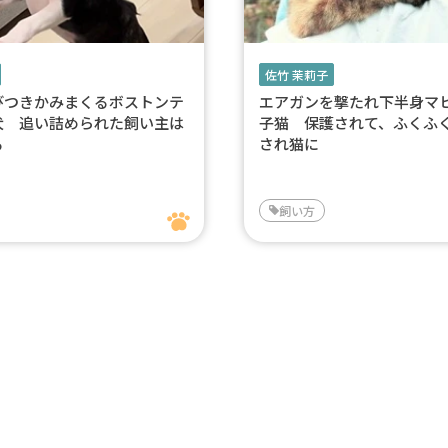
佐竹 茉莉子
びつきかみまくるボストンテ
エアガンを撃たれ下半身マ
犬 追い詰められた飼い主は
子猫 保護されて、ふくふ
る
され猫に
飼い方