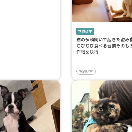
宮脇灯子
猫の多頭飼いで起きた盗
ちびちび食べる習慣そのも
作戦を決行
飼い方