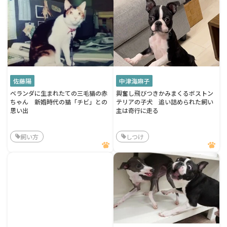
佐藤陽
中津海麻子
ベランダに生まれたての三毛猫の赤
興奮し飛びつきかみまくるボストン
ちゃん 新婚時代の猫「チビ」との
テリアの子犬 追い詰められた飼い
思い出
主は奇行に走る
飼い方
しつけ