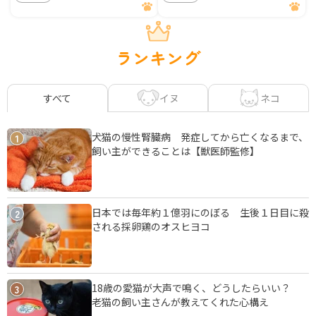
ランキング
イヌ
ネコ
すべて
犬猫の慢性腎臓病 発症してから亡くなるまで、
1
飼い主ができることは【獣医師監修】
日本では毎年約１億羽にのぼる 生後１日目に殺
2
される採卵鶏のオスヒヨコ
18歳の愛猫が大声で鳴く、どうしたらいい？
3
老猫の飼い主さんが教えてくれた心構え