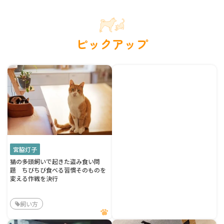
ピックアップ
宮脇灯子
猫の多頭飼いで起きた盗み食い問
題 ちびちび食べる習慣そのものを
変える作戦を決行
飼い方