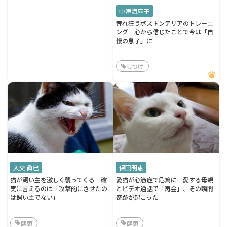
中津海麻子
荒れ狂うボストンテリアのトレーニ
ング 心から信じたことで今は「自
慢の息子」に
しつけ
入交 眞巳
保田明恵
猫が飼い主を激しく襲ってくる 確
愛猫が心筋症で危篤に 愛する母親
実に言えるのは「攻撃的にさせたの
とビデオ通話で「再会」、その瞬間
は飼い主でない」
奇跡が起こった
健康
健康