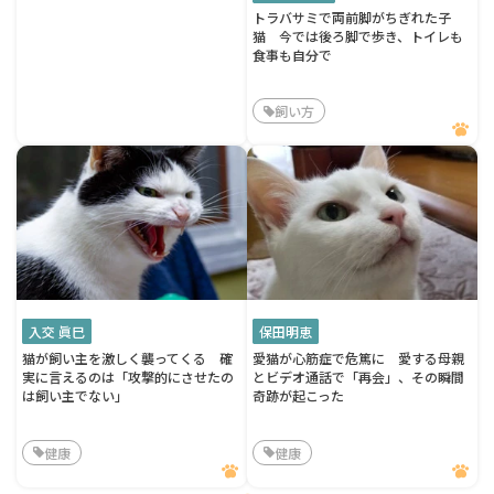
トラバサミで両前脚がちぎれた子
猫 今では後ろ脚で歩き、トイレも
食事も自分で
飼い方
入交 眞巳
保田明恵
猫が飼い主を激しく襲ってくる 確
愛猫が心筋症で危篤に 愛する母親
実に言えるのは「攻撃的にさせたの
とビデオ通話で「再会」、その瞬間
は飼い主でない」
奇跡が起こった
健康
健康