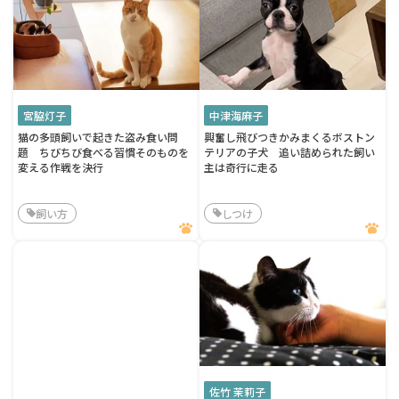
宮脇灯子
中津海麻子
猫の多頭飼いで起きた盗み食い問
興奮し飛びつきかみまくるボストン
題 ちびちび食べる習慣そのものを
テリアの子犬 追い詰められた飼い
変える作戦を決行
主は奇行に走る
飼い方
しつけ
佐竹 茉莉子