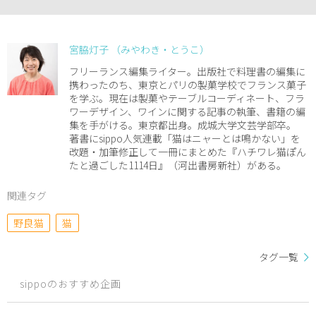
宮脇灯子 （みやわき・とうこ）
フリーランス編集ライター。出版社で料理書の編集に
携わったのち、東京とパリの製菓学校でフランス菓子
を学ぶ。現在は製菓やテーブルコーディネート、フラ
ワーデザイン、ワインに関する記事の執筆、書籍の編
集を手がける。東京都出身。成城大学文芸学部卒。
著書にsippo人気連載「猫はニャーとは鳴かない」を
改題・加筆修正して一冊にまとめた『ハチワレ猫ぽん
たと過ごした1114日』（河出書房新社）がある。
関連タグ
野良猫
猫
タグ一覧
sippoのおすすめ企画