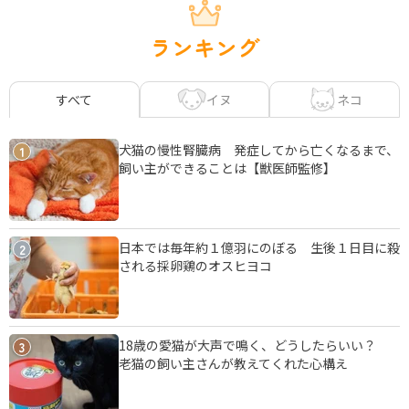
ランキング
イヌ
ネコ
すべて
犬猫の慢性腎臓病 発症してから亡くなるまで、
1
飼い主ができることは【獣医師監修】
日本では毎年約１億羽にのぼる 生後１日目に殺
2
される採卵鶏のオスヒヨコ
18歳の愛猫が大声で鳴く、どうしたらいい？
3
老猫の飼い主さんが教えてくれた心構え