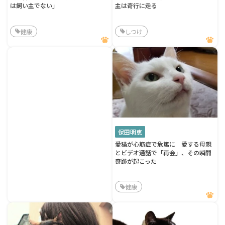
は飼い主でない」
主は奇行に走る
健康
しつけ
保田明恵
愛猫が心筋症で危篤に 愛する母親
とビデオ通話で「再会」、その瞬間
奇跡が起こった
健康