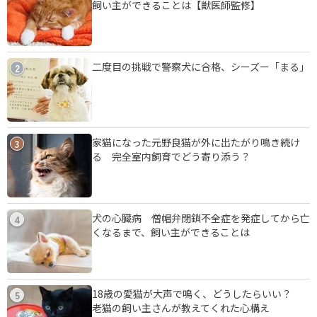
飼い主ができることは【獣医師監修】
二度目の挑戦で警察犬に合格、シーズー「まる」
2
家猫になった元野良猫が外に出たがり鳴き続け
3
る 完全室内飼育でどう寄り添う？
犬の心臓病 僧帽弁閉鎖不全症を発症してから亡
4
くなるまで、飼い主ができることは
18歳の愛猫が大声で鳴く、どうしたらいい？
5
老猫の飼い主さんが教えてくれた心構え