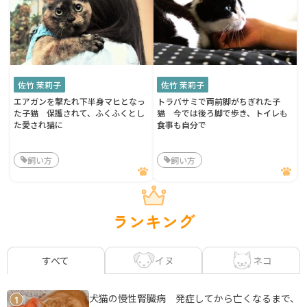
佐竹 茉莉子
佐竹 茉莉子
エアガンを撃たれ下半身マヒとなっ
トラバサミで両前脚がちぎれた子
た子猫 保護されて、ふくふくとし
猫 今では後ろ脚で歩き、トイレも
た愛され猫に
食事も自分で
飼い方
飼い方
ランキング
イヌ
ネコ
すべて
犬猫の慢性腎臓病 発症してから亡くなるまで、
1