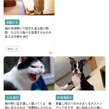
宮脇灯子
猫の多頭飼いで起きた盗み食い問
題 ちびちび食べる習慣そのものを
変える作戦を決行
飼い方
入交 眞巳
中津海麻子
猫が飼い主を激しく襲ってくる 確
興奮し飛びつきかみまくるボストン
実に言えるのは「攻撃的にさせたの
テリアの子犬 追い詰められた飼い