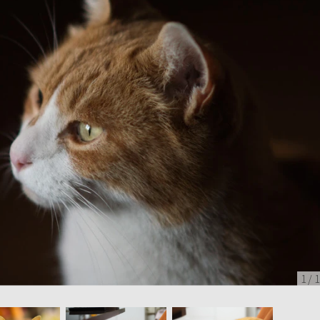
1
/
1