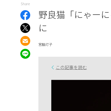
Share
野良猫「にゃーに
に
宮脇灯子
この記事を読む