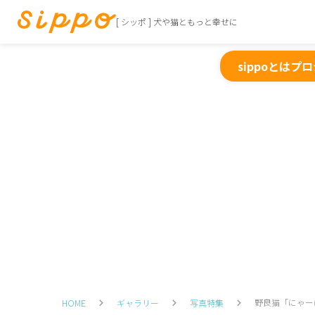
[ シッポ ] 犬や猫ともっと幸せに
sippoとは
プロ
野良猫「にゃー
HOME
ギャラリー
写真特集