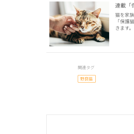
連載「
猫を家
「保護
きます。
関連タグ
野良猫