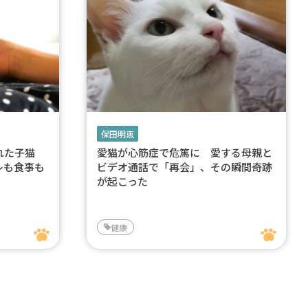
保田明恵
ぎれた子猫
愛猫が心筋症で危篤に 愛する母親と
レも食事も
ビデオ通話で「再会」、その瞬間奇跡
が起こった
健康