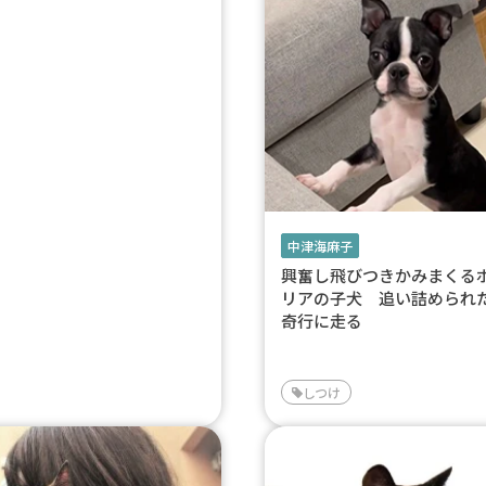
中津海麻子
興奮し飛びつきかみまくる
リアの子犬 追い詰められ
奇行に走る
しつけ