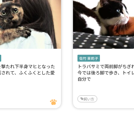
佐竹 茉莉子
を撃たれ下半身マヒとなった
トラバサミで両前脚がち
護されて、ふくふくとした愛
今では後ろ脚で歩き、トイ
自分で
飼い方