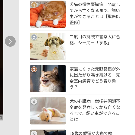
犬猫の慢性腎臓病 発症し
1
てから亡くなるまで、飼い
主ができることは【獣医師
監修】
二度目の挑戦で警察犬に合
2
格、シーズー「まる」
家猫になった元野良猫が外
3
に出たがり鳴き続ける 完
全室内飼育でどう寄り添
う？
犬の心臓病 僧帽弁閉鎖不
4
全症を発症してから亡くな
るまで、飼い主ができるこ
0
とは
18歳の愛猫が大声で鳴
5