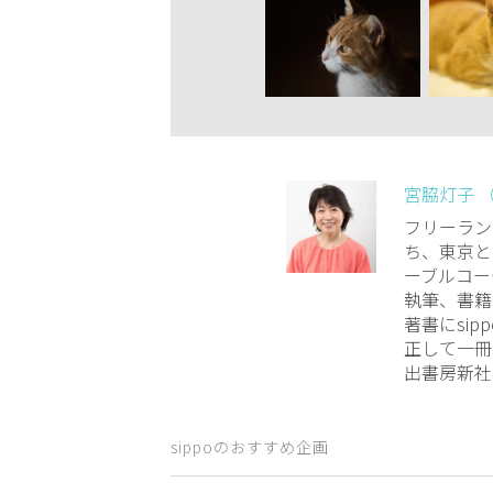
宮脇灯子 
フリーラン
ち、東京と
ーブルコー
執筆、書籍
著書にsi
正して一冊
出書房新社
sippoのおすすめ企画