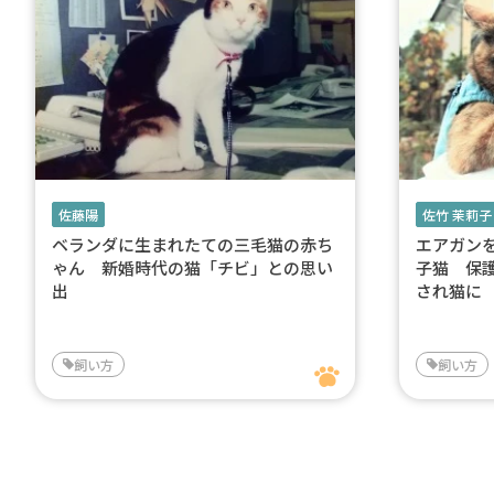
佐藤陽
佐竹 茉莉子
ベランダに生まれたての三毛猫の赤ち
エアガン
ゃん 新婚時代の猫「チビ」との思い
子猫 保
出
され猫に
飼い方
飼い方