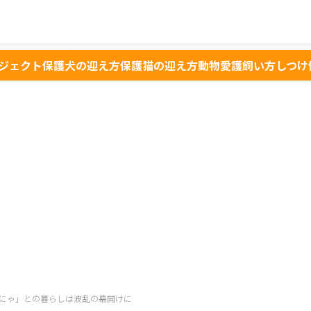
ジェクト
保護犬の迎え方
保護猫の迎え方
動物愛護
飼い方
しつけ
にゃ」との暮らしは波乱の幕開けに