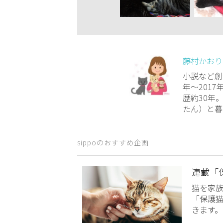
藤村かおり
小説など創
年～2017
歴約30年
たん）と暮ら
sippoのおすすめ企画
連載「
猫を家
「保護
きます。