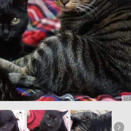
1
/
1