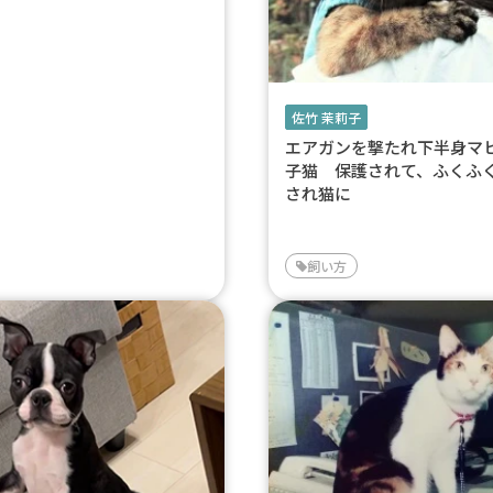
佐竹 茉莉子
エアガンを撃たれ下半身マ
子猫 保護されて、ふくふ
され猫に
飼い方