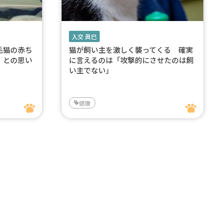
入交 眞巳
毛猫の赤ち
猫が飼い主を激しく襲ってくる 確実
」との思い
に言えるのは「攻撃的にさせたのは飼
い主でない」
健康