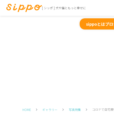
[ シッポ ] 犬や猫ともっと幸せに
sippoとは
プロ
コロナで自宅療
HOME
ギャラリー
写真特集