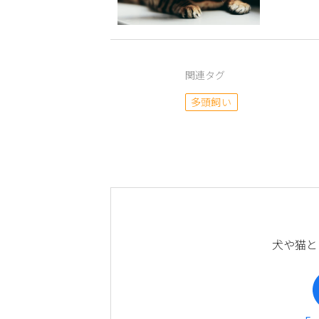
関連タグ
多頭飼い
犬や猫と