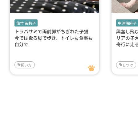
佐竹 茉莉子
中津海麻子
トラバサミで両前脚がちぎれた子猫
興奮し飛
今では後ろ脚で歩き、トイレも食事も
リアの子
自分で
奇行に走
飼い方
しつけ