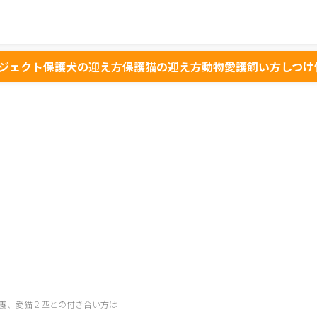
ジェクト
保護犬の迎え方
保護猫の迎え方
動物愛護
飼い方
しつけ
養、愛猫２匹との付き合い方は