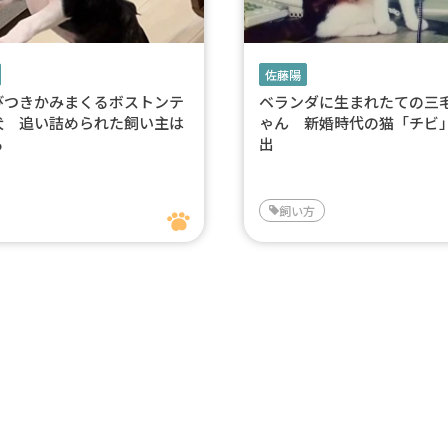
佐藤陽
びつきかみまくるボストンテ
ベランダに生まれたての三
犬 追い詰められた飼い主は
ゃん 新婚時代の猫「チビ
る
出
飼い方