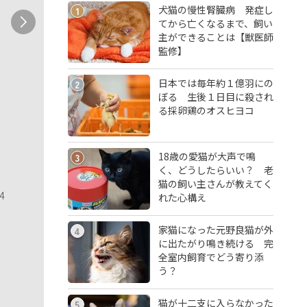
犬猫の慢性腎臓病 発症し
1
てから亡くなるまで、飼い
主ができることは【獣医師
監修】
日本では毎年約１億羽にの
2
ぼる 生後１日目に殺され
る採卵鶏のオスヒヨコ
18歳の愛猫が大声で鳴
3
く、どうしたらいい？ 老
猫の飼い主さんが教えてく
4
れた心構え
家猫になった元野良猫が外
4
に出たがり鳴き続ける 完
全室内飼育でどう寄り添
う？
猫が十二支に入らなかった
5