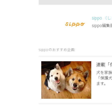
sippo （
sippo
sippoのおすすめ企画
連載「
犬を家
「保護
ます。