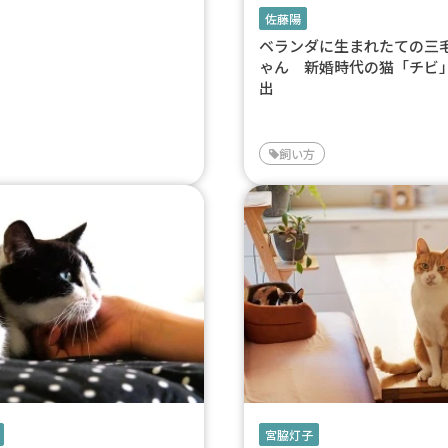
佐藤陽
ベランダに生まれたての三
ゃん 新婚時代の猫「チビ
出
飼い方
宮脇灯子