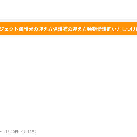
ジェクト
保護犬の迎え方
保護猫の迎え方
動物愛護
飼い方
しつけ
ー〈1月10日～1月16日〉