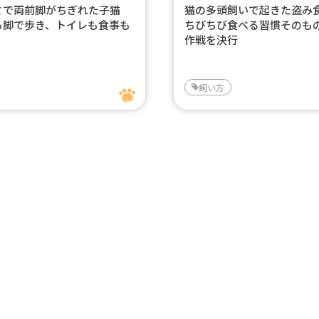
ミで両前脚がちぎれた子猫
猫の多頭飼いで起きた盗
ろ脚で歩き、トイレも食事も
ちびちび食べる習慣そのも
作戦を決行
飼い方