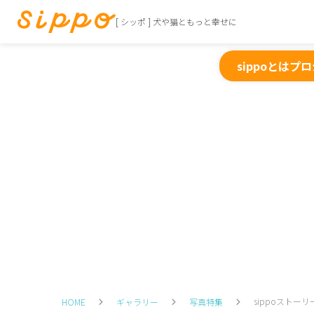
[ シッポ ] 犬や猫ともっと幸せに
sippoとは
プロ
sippoストーリ
HOME
ギャラリー
写真特集