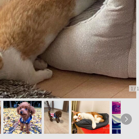
1
/
1