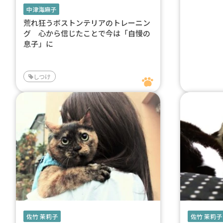
中津海麻子
荒れ狂うボストンテリアのトレーニン
グ 心から信じたことで今は「自慢の
息子」に
しつけ
佐竹 茉莉子
佐竹 茉莉子