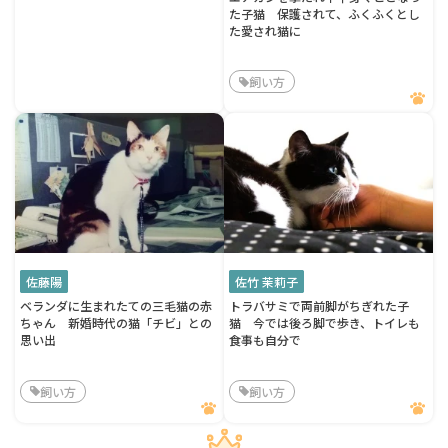
た子猫 保護されて、ふくふくとし
た愛され猫に
飼い方
佐藤陽
佐竹 茉莉子
ベランダに生まれたての三毛猫の赤
トラバサミで両前脚がちぎれた子
ちゃん 新婚時代の猫「チビ」との
猫 今では後ろ脚で歩き、トイレも
思い出
食事も自分で
飼い方
飼い方