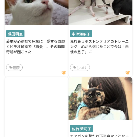
保田明恵
中津海麻子
愛猫が心筋症で危篤に 愛する母親
荒れ狂うボストンテリアのトレーニ
とビデオ通話で「再会」、その瞬間
ング 心から信じたことで今は「自
奇跡が起こった
慢の息子」に
健康
しつけ
佐竹 茉莉子
エアガンを撃たれ下半身マヒとなっ