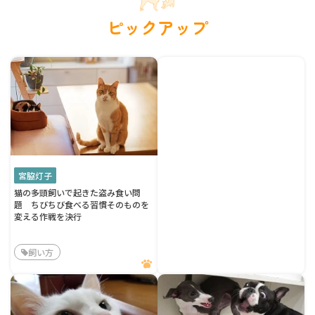
ピックアップ
宮脇灯子
猫の多頭飼いで起きた盗み食い問
題 ちびちび食べる習慣そのものを
変える作戦を決行
飼い方