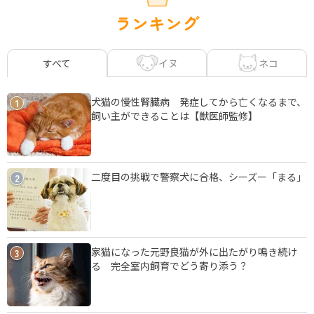
ランキング
イヌ
ネコ
すべて
犬猫の慢性腎臓病 発症してから亡くなるまで、
1
飼い主ができることは【獣医師監修】
二度目の挑戦で警察犬に合格、シーズー「まる」
2
家猫になった元野良猫が外に出たがり鳴き続け
3
る 完全室内飼育でどう寄り添う？