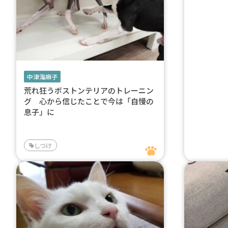
中津海麻子
荒れ狂うボストンテリアのトレーニン
グ 心から信じたことで今は「自慢の
息子」に
しつけ