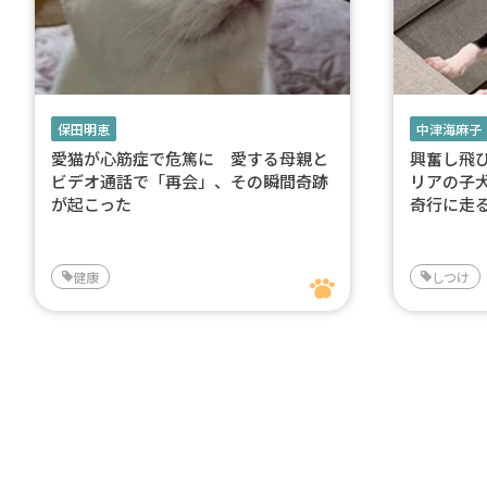
保田明恵
中津海麻子
愛猫が心筋症で危篤に 愛する母親と
興奮し飛
ビデオ通話で「再会」、その瞬間奇跡
リアの子
が起こった
奇行に走
健康
しつけ