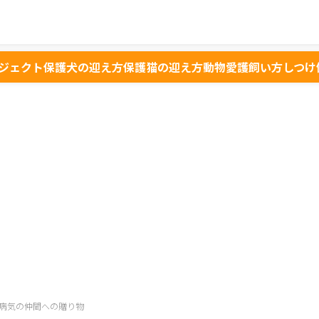
ジェクト
保護犬の迎え方
保護猫の迎え方
動物愛護
飼い方
しつけ
病気の仲間への贈り物