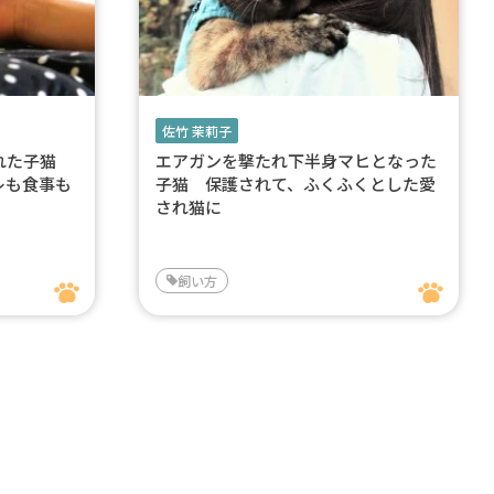
佐竹 茉莉子
ぎれた子猫
エアガンを撃たれ下半身マヒとなった
レも食事も
子猫 保護されて、ふくふくとした愛
され猫に
飼い方