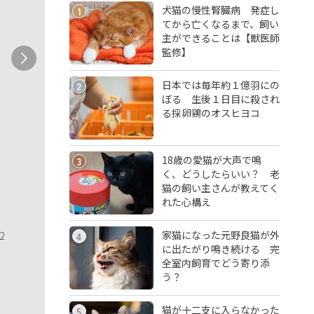
犬猫の慢性腎臓病 発症し
1
てから亡くなるまで、飼い
主ができることは【獣医師
監修】
日本では毎年約１億羽にの
2
ぼる 生後１日目に殺され
る採卵鶏のオスヒヨコ
18歳の愛猫が大声で鳴
3
く、どうしたらいい？ 老
猫の飼い主さんが教えてく
れた心構え
家猫になった元野良猫が外
2
4
に出たがり鳴き続ける 完
全室内飼育でどう寄り添
う？
猫が十二支に入らなかった
5