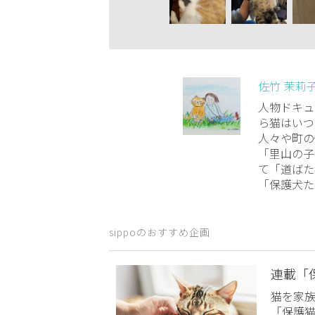
佐竹 茉莉
人物ドキュ
ら猫はいつ
人々や町の
「里山の子
て「道ばた
「保護犬た
sippoのおすすめ企画
連載「
猫を家
「保護