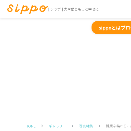
[ シッポ ] 犬や猫ともっと幸せに
sippoとは
プロ
健康な猫から、
HOME
ギャラリー
写真特集