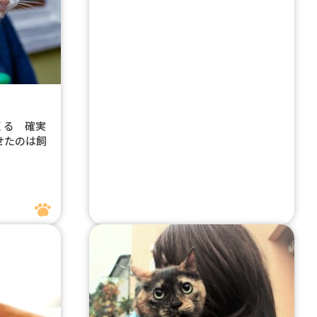
くる 確実
せたのは飼