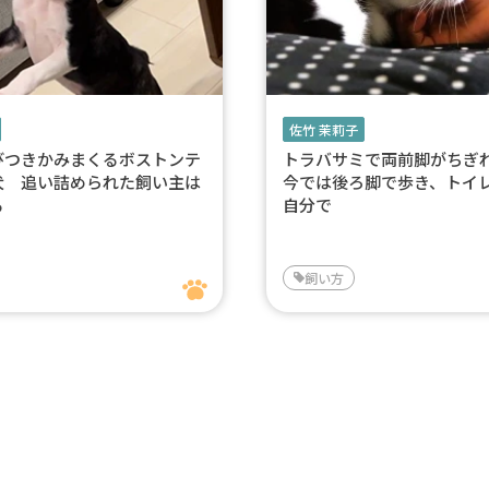
佐竹 茉莉子
びつきかみまくるボストンテ
トラバサミで両前脚がち
犬 追い詰められた飼い主は
今では後ろ脚で歩き、トイ
る
自分で
飼い方