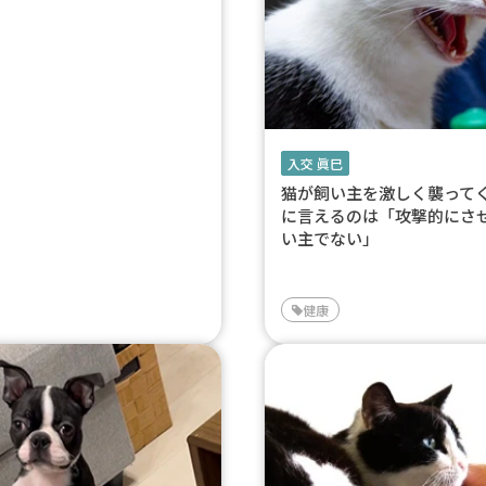
入交 眞巳
猫が飼い主を激しく襲って
に言えるのは「攻撃的にさ
い主でない」
健康