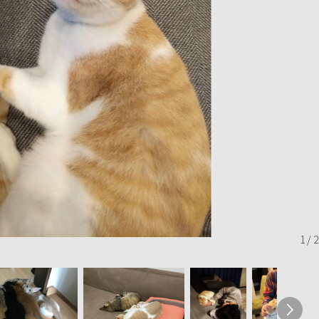
1
/
2