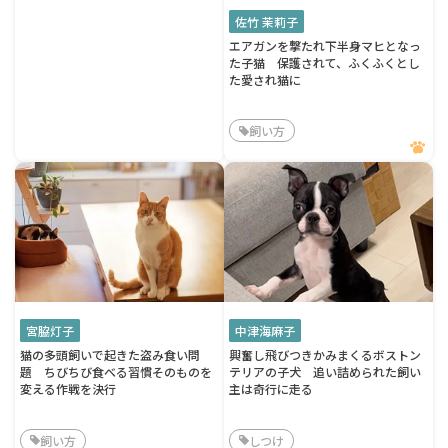
佐竹 茉莉子
エアガンを撃たれ下半身マヒとなっ
た子猫 保護されて、ふくふくとし
た愛され猫に
飼い方
宮脇灯子
中津海麻子
猫の多頭飼いで起きた盗み食い問
興奮し飛びつきかみまくるボストン
題 ちびちび食べる習慣そのものを
テリアの子犬 追い詰められた飼い
変える作戦を決行
主は奇行に走る
飼い方
しつけ