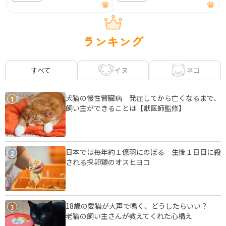
ランキング
イヌ
ネコ
すべて
犬猫の慢性腎臓病 発症してから亡くなるまで、
1
飼い主ができることは【獣医師監修】
日本では毎年約１億羽にのぼる 生後１日目に殺
2
される採卵鶏のオスヒヨコ
18歳の愛猫が大声で鳴く、どうしたらいい？
3
老猫の飼い主さんが教えてくれた心構え