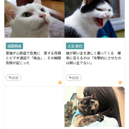
保田明恵
入交 眞巳
愛猫が心筋症で危篤に 愛する母親
猫が飼い主を激しく襲ってくる 確
とビデオ通話で「再会」、その瞬間
実に言えるのは「攻撃的にさせたの
奇跡が起こった
は飼い主でない」
健康
健康