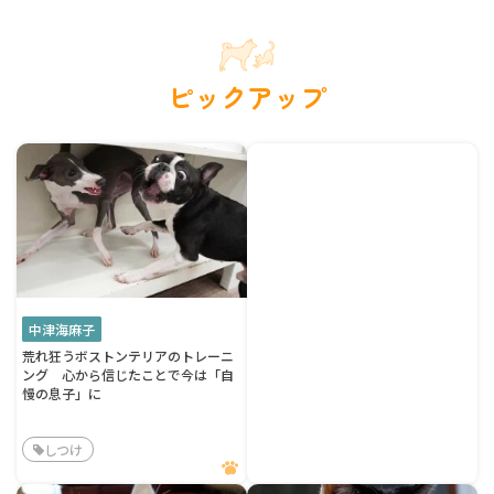
ピックアップ
中津海麻子
荒れ狂うボストンテリアのトレーニ
ング 心から信じたことで今は「自
慢の息子」に
しつけ