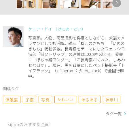
ケニア・ドイ （けにあ・どい）
写真家。人物、商品撮影を得意としながら、犬猫カメ
ラマンとしても活躍。雑誌「ねこのきもち」「いぬの
きもち」掲載多数。長寿猫をテーマにしたフェリシモ
猫部「猫又トリップ」の連載は100回を超える。著書
に「ぽちゃ猫ワンダー」「ご長寿猫がくれた、しあわ
せな日々」。現在、黒を背景にしたペット撮影会「ド
イブラック」（Instagram：@doi_black）で全国行脚
中。
関連タグ
保護猫
子猫
写真
かわいい
あるある
神奈川
タグ一覧
sippoのおすすめ企画