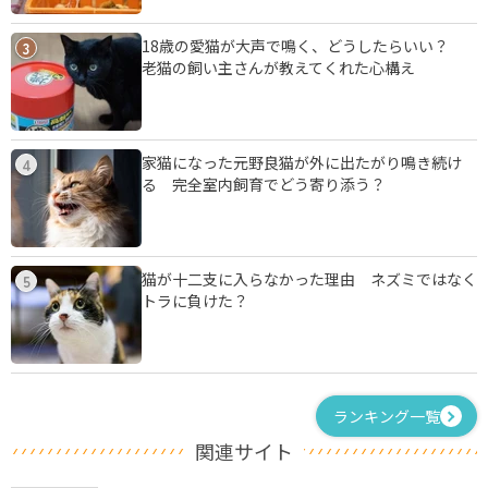
18歳の愛猫が大声で鳴く、どうしたらいい？
3
老猫の飼い主さんが教えてくれた心構え
家猫になった元野良猫が外に出たがり鳴き続け
4
る 完全室内飼育でどう寄り添う？
猫が十二支に入らなかった理由 ネズミではなく
5
トラに負けた？
ランキング一覧
関連サイト