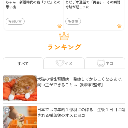
ちゃん 新婚時代の猫「チビ」との
とビデオ通話で「再会」、その瞬間
思い出
奇跡が起こった
飼い方
健康
ランキング
イヌ
ネコ
すべて
犬猫の慢性腎臓病 発症してから亡くなるまで、
1
飼い主ができることは【獣医師監修】
日本では毎年約１億羽にのぼる 生後１日目に殺
2
される採卵鶏のオスヒヨコ