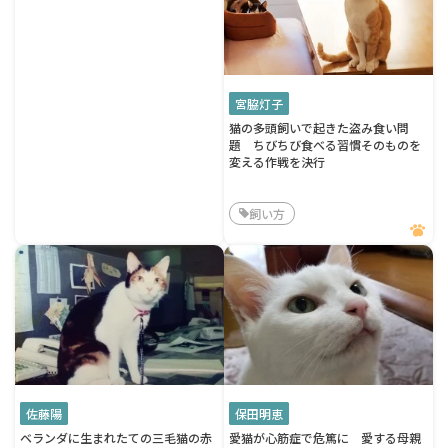
宮脇灯子
猫の多頭飼いで起きた盗み食い問
題 ちびちび食べる習慣そのものを
変える作戦を決行
飼い方
佐藤陽
保田明恵
ベランダに生まれたての三毛猫の赤
愛猫が心筋症で危篤に 愛する母親