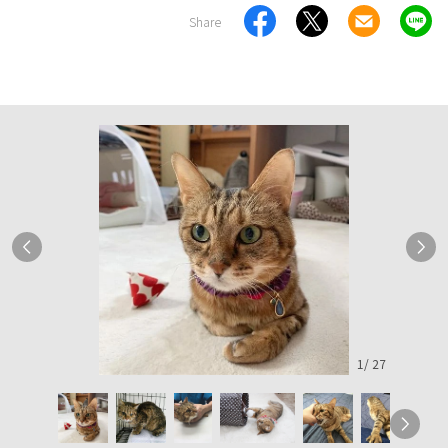
Share
1
/
27