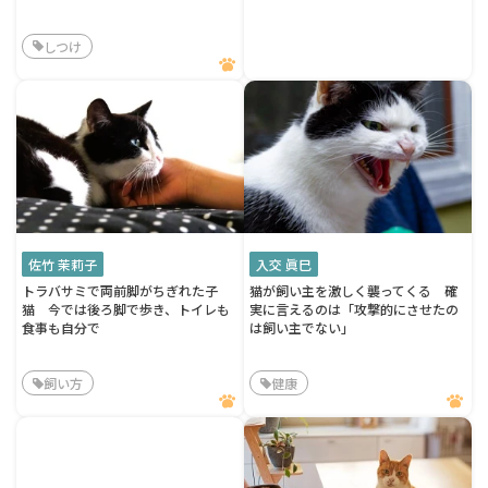
しつけ
佐竹 茉莉子
入交 眞巳
トラバサミで両前脚がちぎれた子
猫が飼い主を激しく襲ってくる 確
猫 今では後ろ脚で歩き、トイレも
実に言えるのは「攻撃的にさせたの
食事も自分で
は飼い主でない」
飼い方
健康