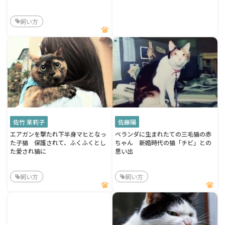
飼い方
佐竹 茉莉子
佐藤陽
エアガンを撃たれ下半身マヒとなっ
ベランダに生まれたての三毛猫の赤
た子猫 保護されて、ふくふくとし
ちゃん 新婚時代の猫「チビ」との
た愛され猫に
思い出
飼い方
飼い方