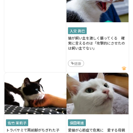
入交 眞巳
猫が飼い主を激しく襲ってくる 確
実に言えるのは「攻撃的にさせたの
は飼い主でない」
健康
佐竹 茉莉子
保田明恵
トラバサミで両前脚がちぎれた子
愛猫が心筋症で危篤に 愛する母親