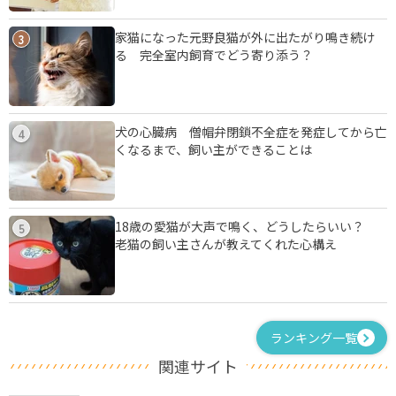
家猫になった元野良猫が外に出たがり鳴き続け
3
る 完全室内飼育でどう寄り添う？
犬の心臓病 僧帽弁閉鎖不全症を発症してから亡
4
くなるまで、飼い主ができることは
18歳の愛猫が大声で鳴く、どうしたらいい？
5
老猫の飼い主さんが教えてくれた心構え
ランキング一覧
関連サイト