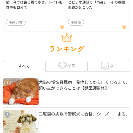
猫 今では後ろ脚で歩き、トイレも
とビデオ通話で「再会」、その瞬間
食事も自分で
奇跡が起こった
飼い方
健康
ランキング
イヌ
ネコ
すべて
犬猫の慢性腎臓病 発症してから亡くなるまで、
1
飼い主ができることは【獣医師監修】
二度目の挑戦で警察犬に合格、シーズー「まる」
2