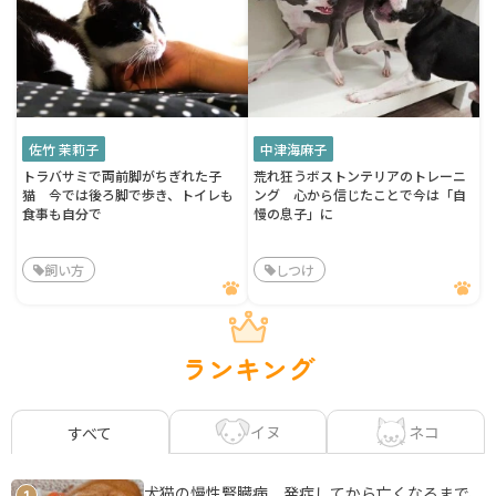
佐竹 茉莉子
中津海麻子
トラバサミで両前脚がちぎれた子
荒れ狂うボストンテリアのトレーニ
猫 今では後ろ脚で歩き、トイレも
ング 心から信じたことで今は「自
食事も自分で
慢の息子」に
飼い方
しつけ
ランキング
イヌ
ネコ
すべて
犬猫の慢性腎臓病 発症してから亡くなるまで、
1