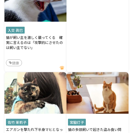
入交 眞巳
猫が飼い主を激しく襲ってくる 確
実に言えるのは「攻撃的にさせたの
は飼い主でない」
健康
佐竹 茉莉子
宮脇灯子
エアガンを撃たれ下半身マヒとなっ
猫の多頭飼いで起きた盗み食い問