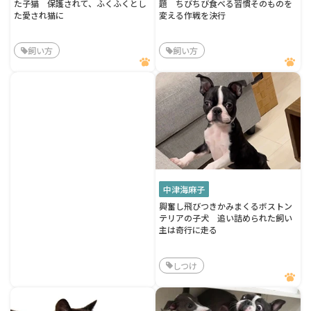
た子猫 保護されて、ふくふくとし
題 ちびちび食べる習慣そのものを
た愛され猫に
変える作戦を決行
飼い方
飼い方
中津海麻子
興奮し飛びつきかみまくるボストン
テリアの子犬 追い詰められた飼い
主は奇行に走る
しつけ