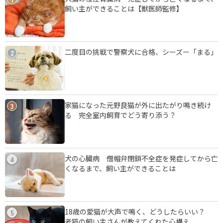
飼い主ができることは【獣医師監修】
二度目の挑戦で警察犬に合格、シーズー「まる」
2
家猫になった元野良猫が外に出たがり鳴き続け
3
る 完全室内飼育でどう寄り添う？
犬の心臓病 僧帽弁閉鎖不全症を発症してから亡
4
くなるまで、飼い主ができることは
18歳の愛猫が大声で鳴く、どうしたらいい？
5
老猫の飼い主さんが教えてくれた心構え