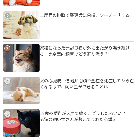
二度目の挑戦で警察犬に合格、シーズー「まる」
2
家猫になった元野良猫が外に出たがり鳴き続け
3
る 完全室内飼育でどう寄り添う？
犬の心臓病 僧帽弁閉鎖不全症を発症してから亡
4
くなるまで、飼い主ができることは
18歳の愛猫が大声で鳴く、どうしたらいい？
5
老猫の飼い主さんが教えてくれた心構え