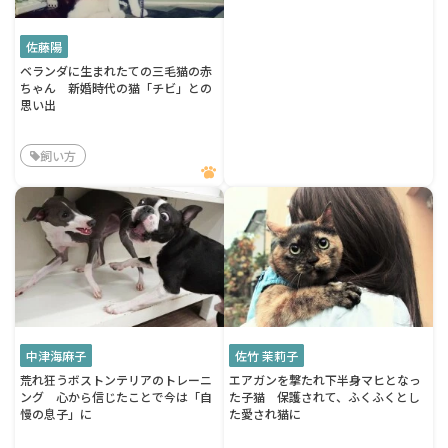
佐藤陽
ベランダに生まれたての三毛猫の赤
ちゃん 新婚時代の猫「チビ」との
思い出
飼い方
中津海麻子
佐竹 茉莉子
荒れ狂うボストンテリアのトレーニ
エアガンを撃たれ下半身マヒとなっ
ング 心から信じたことで今は「自
た子猫 保護されて、ふくふくとし
慢の息子」に
た愛され猫に