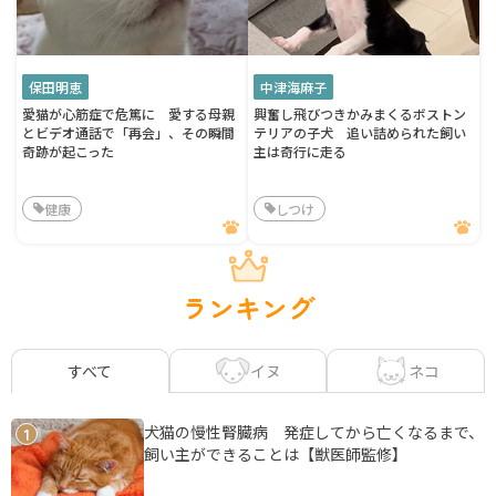
保田明恵
中津海麻子
愛猫が心筋症で危篤に 愛する母親
興奮し飛びつきかみまくるボストン
とビデオ通話で「再会」、その瞬間
テリアの子犬 追い詰められた飼い
奇跡が起こった
主は奇行に走る
健康
しつけ
ランキング
イヌ
ネコ
すべて
犬猫の慢性腎臓病 発症してから亡くなるまで、
1
飼い主ができることは【獣医師監修】