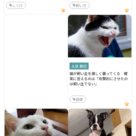
しつけ
飼い方
入交 眞巳
猫が飼い主を激しく襲ってくる 確
実に言えるのは「攻撃的にさせたの
は飼い主でない」
健康