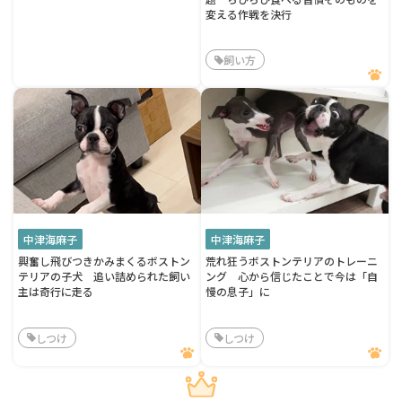
変える作戦を決行
飼い方
中津海麻子
中津海麻子
興奮し飛びつきかみまくるボストン
荒れ狂うボストンテリアのトレーニ
テリアの子犬 追い詰められた飼い
ング 心から信じたことで今は「自
主は奇行に走る
慢の息子」に
しつけ
しつけ