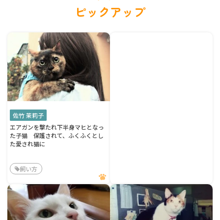
ピックアップ
佐竹 茉莉子
エアガンを撃たれ下半身マヒとなっ
た子猫 保護されて、ふくふくとし
た愛され猫に
飼い方