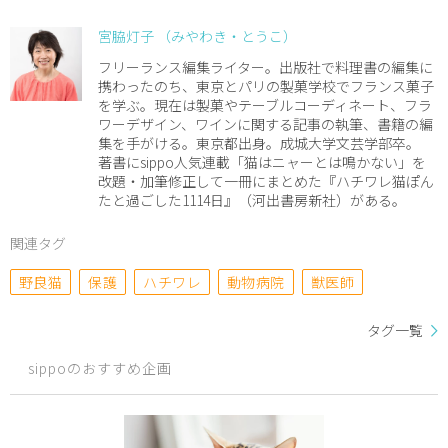
宮脇灯子 （みやわき・とうこ）
フリーランス編集ライター。出版社で料理書の編集に
携わったのち、東京とパリの製菓学校でフランス菓子
を学ぶ。現在は製菓やテーブルコーディネート、フラ
ワーデザイン、ワインに関する記事の執筆、書籍の編
集を手がける。東京都出身。成城大学文芸学部卒。
著書にsippo人気連載「猫はニャーとは鳴かない」を
改題・加筆修正して一冊にまとめた『ハチワレ猫ぽん
たと過ごした1114日』（河出書房新社）がある。
関連タグ
野良猫
保護
ハチワレ
動物病院
獣医師
タグ一覧
sippoのおすすめ企画