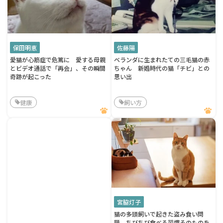
保田明恵
佐藤陽
愛猫が心筋症で危篤に 愛する母親
ベランダに生まれたての三毛猫の赤
とビデオ通話で「再会」、その瞬間
ちゃん 新婚時代の猫「チビ」との
奇跡が起こった
思い出
健康
飼い方
宮脇灯子
猫の多頭飼いで起きた盗み食い問
題 ちびちび食べる習慣そのものを