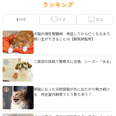
ランキング
イヌ
ネコ
すべて
犬猫の慢性腎臓病 発症してから亡くなるまで、
1
飼い主ができることは【獣医師監修】
二度目の挑戦で警察犬に合格、シーズー「まる」
2
家猫になった元野良猫が外に出たがり鳴き続け
3
る 完全室内飼育でどう寄り添う？