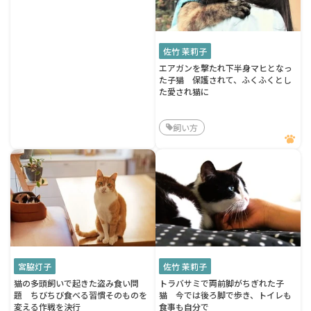
佐竹 茉莉子
エアガンを撃たれ下半身マヒとなっ
た子猫 保護されて、ふくふくとし
た愛され猫に
飼い方
宮脇灯子
佐竹 茉莉子
猫の多頭飼いで起きた盗み食い問
トラバサミで両前脚がちぎれた子
題 ちびちび食べる習慣そのものを
猫 今では後ろ脚で歩き、トイレも
変える作戦を決行
食事も自分で