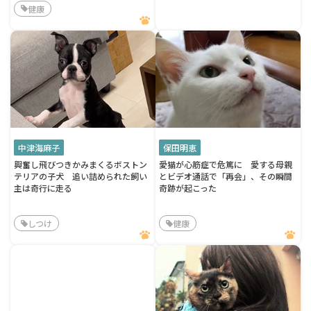
健康
中津海麻子
保田明恵
興奮し飛びつきかみまくるボストン
愛猫が心筋症で危篤に 愛する母親
テリアの子犬 追い詰められた飼い
とビデオ通話で「再会」、その瞬間
主は奇行に走る
奇跡が起こった
しつけ
健康