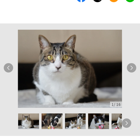
1
/
16