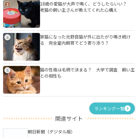
18歳の愛猫が大声で鳴く、どうしたらいい？
3
老猫の飼い主さんが教えてくれた心構え
家猫になった元野良猫が外に出たがり鳴き続け
4
る 完全室内飼育でどう寄り添う？
猫の性格は毛柄で決まる？ 大学で調査 飼い主
5
との相性も
ランキング一覧
関連サイト
朝日新聞（デジタル版）