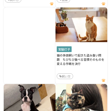
宮脇灯子
猫の多頭飼いで起きた盗み食い問
題 ちびちび食べる習慣そのものを
変える作戦を決行
飼い方