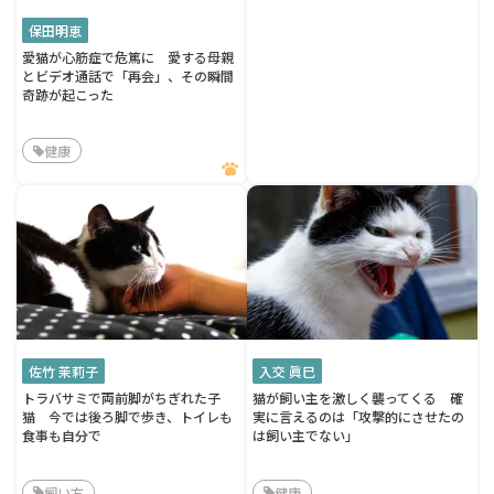
保田明恵
愛猫が心筋症で危篤に 愛する母親
とビデオ通話で「再会」、その瞬間
奇跡が起こった
健康
佐竹 茉莉子
入交 眞巳
トラバサミで両前脚がちぎれた子
猫が飼い主を激しく襲ってくる 確
猫 今では後ろ脚で歩き、トイレも
実に言えるのは「攻撃的にさせたの
食事も自分で
は飼い主でない」
飼い方
健康