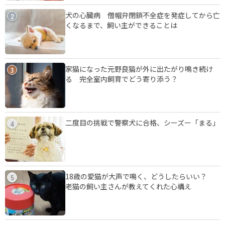
犬の心臓病 僧帽弁閉鎖不全症を発症してから亡
2
くなるまで、飼い主ができることは
家猫になった元野良猫が外に出たがり鳴き続け
3
る 完全室内飼育でどう寄り添う？
二度目の挑戦で警察犬に合格、シーズー「まる」
4
18歳の愛猫が大声で鳴く、どうしたらいい？
5
老猫の飼い主さんが教えてくれた心構え