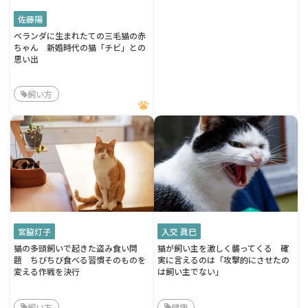
佐藤陽
ベランダに生まれたての三毛猫の赤
ちゃん 新婚時代の猫「チビ」との
思い出
飼い方
宮脇灯子
入交 眞巳
猫の多頭飼いで起きた盗み食い問
猫が飼い主を激しく襲ってくる 確
題 ちびちび食べる習慣そのものを
実に言えるのは「攻撃的にさせたの
変える作戦を決行
は飼い主でない」
飼い方
健康