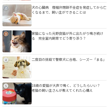
犬の心臓病 僧帽弁閉鎖不全症を発症してから亡
2
くなるまで、飼い主ができることは
家猫になった元野良猫が外に出たがり鳴き続け
3
る 完全室内飼育でどう寄り添う？
二度目の挑戦で警察犬に合格、シーズー「まる」
4
18歳の愛猫が大声で鳴く、どうしたらいい？
5
老猫の飼い主さんが教えてくれた心構え