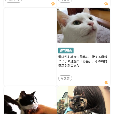
保田明恵
愛猫が心筋症で危篤に 愛する母親
とビデオ通話で「再会」、その瞬間
奇跡が起こった
健康