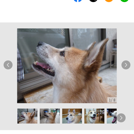
1
/
8