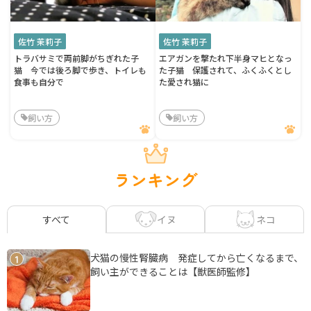
佐竹 茉莉子
佐竹 茉莉子
トラバサミで両前脚がちぎれた子
エアガンを撃たれ下半身マヒとなっ
猫 今では後ろ脚で歩き、トイレも
た子猫 保護されて、ふくふくとし
食事も自分で
た愛され猫に
飼い方
飼い方
ランキング
イヌ
ネコ
すべて
犬猫の慢性腎臓病 発症してから亡くなるまで、
1
飼い主ができることは【獣医師監修】