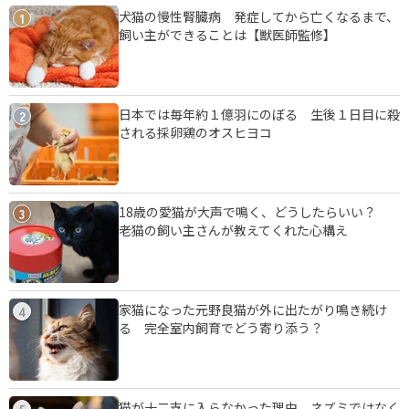
犬猫の慢性腎臓病 発症してから亡くなるまで、
1
飼い主ができることは【獣医師監修】
日本では毎年約１億羽にのぼる 生後１日目に殺
2
される採卵鶏のオスヒヨコ
18歳の愛猫が大声で鳴く、どうしたらいい？
3
老猫の飼い主さんが教えてくれた心構え
家猫になった元野良猫が外に出たがり鳴き続け
4
る 完全室内飼育でどう寄り添う？
猫が十二支に入らなかった理由 ネズミではなく
5