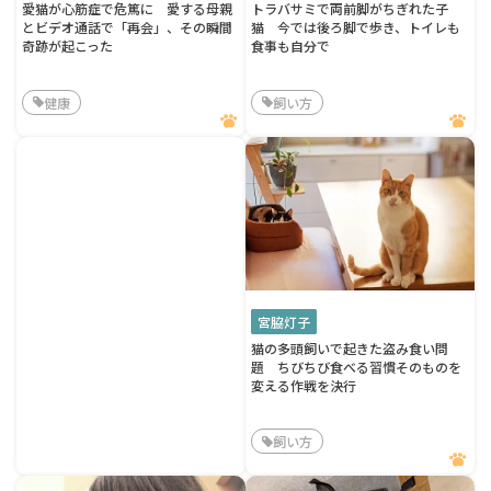
愛猫が心筋症で危篤に 愛する母親
トラバサミで両前脚がちぎれた子
とビデオ通話で「再会」、その瞬間
猫 今では後ろ脚で歩き、トイレも
奇跡が起こった
食事も自分で
健康
飼い方
宮脇灯子
猫の多頭飼いで起きた盗み食い問
題 ちびちび食べる習慣そのものを
変える作戦を決行
飼い方