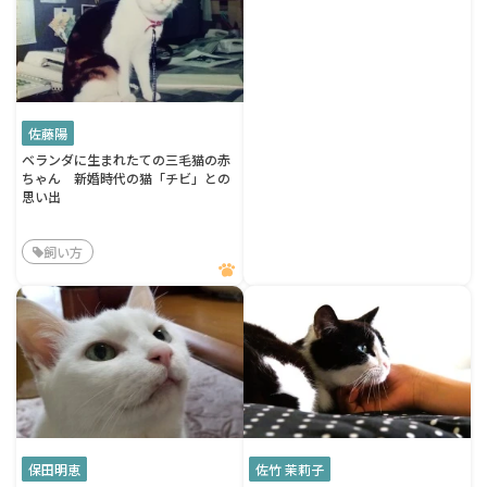
佐藤陽
ベランダに生まれたての三毛猫の赤
ちゃん 新婚時代の猫「チビ」との
思い出
飼い方
保田明恵
佐竹 茉莉子