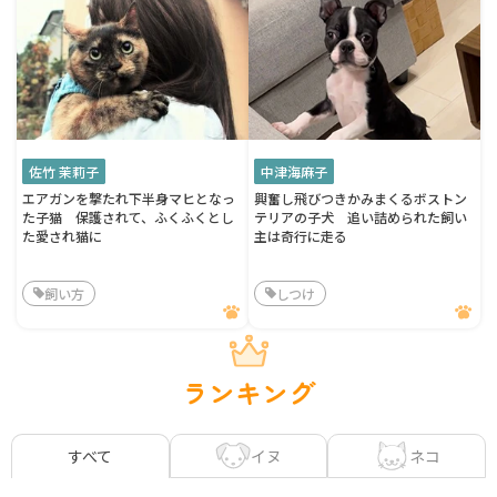
佐竹 茉莉子
中津海麻子
エアガンを撃たれ下半身マヒとなっ
興奮し飛びつきかみまくるボストン
た子猫 保護されて、ふくふくとし
テリアの子犬 追い詰められた飼い
た愛され猫に
主は奇行に走る
飼い方
しつけ
ランキング
イヌ
ネコ
すべて