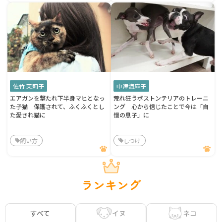
佐竹 茉莉子
中津海麻子
エアガンを撃たれ下半身マヒとなっ
荒れ狂うボストンテリアのトレーニ
た子猫 保護されて、ふくふくとし
ング 心から信じたことで今は「自
た愛され猫に
慢の息子」に
飼い方
しつけ
ランキング
イヌ
ネコ
すべて