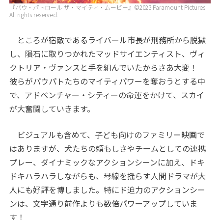
『パウ・パトロール ザ・マイティ・ムービー』©2023 Paramount Pictures.
All rights reserved.
ところが宿敵であるライバール市長が刑務所から脱獄
し、隕石に取りつかれたマッドサイエンティスト、ヴィ
クトリア・ヴァンスと手を組んでいたからさあ大変！
彼らがパウパトたちのマイティパワーを奪おうとする中
で、アドベンチャー・シティーの命運をかけて、スカイ
が大奮闘していきます。
ビジュアルも含めて、子ども向けのファミリー映画で
はありますが、犬たちの頼もしさやチームとしての連携
プレー、ダイナミックなアクションシーンに加え、ドキ
ドキハラハラしながらも、琴線を揺らす人間ドラマが大
人にも好評を博しました。特にド迫力のアクションシー
ンは、文字通り前作よりも数倍パワーアップしていま
す！