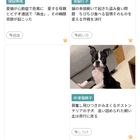
保田明恵
宮脇灯子
愛猫が心筋症で危篤に 愛する母親
猫の多頭飼いで起きた盗み食い問
とビデオ通話で「再会」、その瞬間
題 ちびちび食べる習慣そのものを
奇跡が起こった
変える作戦を決行
健康
飼い方
中津海麻子
興奮し飛びつきかみまくるボストン
テリアの子犬 追い詰められた飼い
主は奇行に走る
しつけ