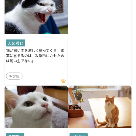
入交 眞巳
猫が飼い主を激しく襲ってくる 確
実に言えるのは「攻撃的にさせたの
は飼い主でない」
健康