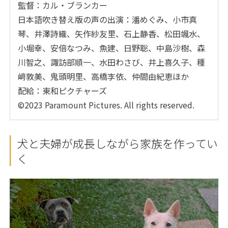
監督：カル・ブランカー
日本語吹き替え版の声の出演：潘めぐみ、小市真
琴、井澤詩織、矢作紗友里、石上静香、松田颯水、
小堀幸、安倍なつみ、魚建、日野聡、中島沙樹、森
川智之、諏訪部順一、水田わさび、井上喜久子、種
﨑敦美、鬼頭明里、高橋李依、仲間由紀恵ほか
配給：東和ピクチャーズ
©2023 Paramount Pictures. All rights reserved.
犬と夫婦が成長しながら家族を作ってい
く