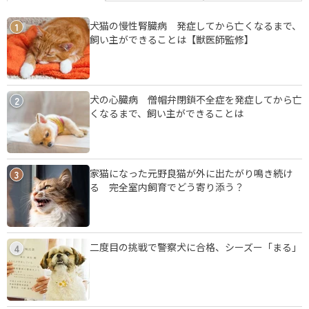
犬猫の慢性腎臓病 発症してから亡くなるまで、
1
飼い主ができることは【獣医師監修】
犬の心臓病 僧帽弁閉鎖不全症を発症してから亡
2
くなるまで、飼い主ができることは
家猫になった元野良猫が外に出たがり鳴き続け
3
る 完全室内飼育でどう寄り添う？
二度目の挑戦で警察犬に合格、シーズー「まる」
4