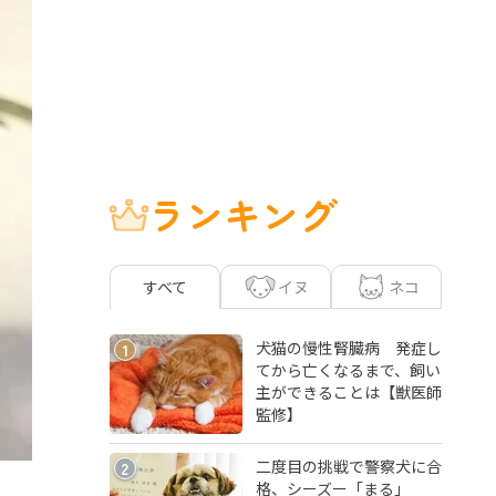
ランキング
イヌ
ネコ
すべて
犬猫の慢性腎臓病 発症し
1
てから亡くなるまで、飼い
主ができることは【獣医師
監修】
二度目の挑戦で警察犬に合
2
格、シーズー「まる」