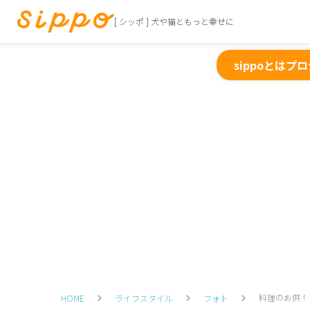
[ シッポ ] 犬や猫ともっと幸せに
sippoとは
プロ
料理のお供！
HOME
ライフスタイル
フォト