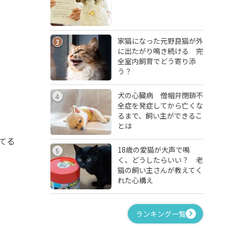
家猫になった元野良猫が外
3
に出たがり鳴き続ける 完
全室内飼育でどう寄り添
う？
犬の心臓病 僧帽弁閉鎖不
4
全症を発症してから亡くな
るまで、飼い主ができるこ
とは
てる
18歳の愛猫が大声で鳴
5
く、どうしたらいい？ 老
猫の飼い主さんが教えてく
れた心構え
ランキング一覧