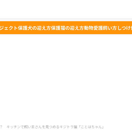
ジェクト
保護犬の迎え方
保護猫の迎え方
動物愛護
飼い方
しつけ
？ キッチンで飼い主さんを見つめるキジトラ猫「ことはちゃん」