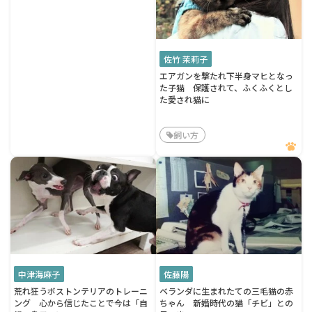
佐竹 茉莉子
エアガンを撃たれ下半身マヒとなっ
た子猫 保護されて、ふくふくとし
た愛され猫に
飼い方
中津海麻子
佐藤陽
荒れ狂うボストンテリアのトレーニ
ベランダに生まれたての三毛猫の赤
ング 心から信じたことで今は「自
ちゃん 新婚時代の猫「チビ」との