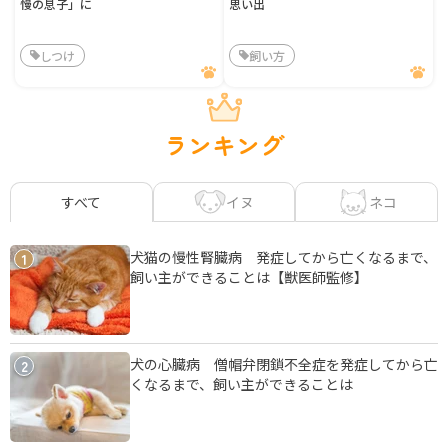
慢の息子」に
思い出
しつけ
飼い方
ランキング
イヌ
ネコ
すべて
犬猫の慢性腎臓病 発症してから亡くなるまで、
1
飼い主ができることは【獣医師監修】
犬の心臓病 僧帽弁閉鎖不全症を発症してから亡
2
くなるまで、飼い主ができることは