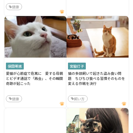
健康
保田明恵
宮脇灯子
愛猫が心筋症で危篤に 愛する母親
猫の多頭飼いで起きた盗み食い問
とビデオ通話で「再会」、その瞬間
題 ちびちび食べる習慣そのものを
奇跡が起こった
変える作戦を決行
健康
飼い方