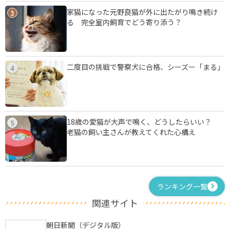
家猫になった元野良猫が外に出たがり鳴き続け
3
る 完全室内飼育でどう寄り添う？
二度目の挑戦で警察犬に合格、シーズー「まる」
4
18歳の愛猫が大声で鳴く、どうしたらいい？
5
老猫の飼い主さんが教えてくれた心構え
ランキング一覧
関連サイト
朝日新聞（デジタル版）