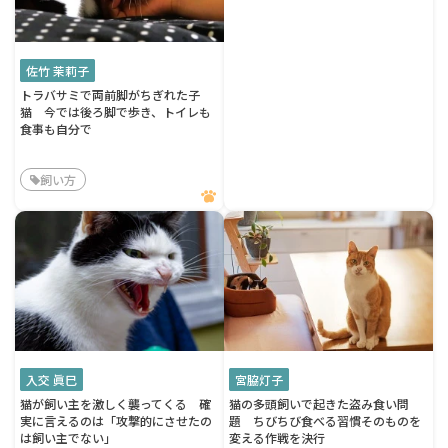
佐竹 茉莉子
トラバサミで両前脚がちぎれた子
猫 今では後ろ脚で歩き、トイレも
食事も自分で
飼い方
入交 眞巳
宮脇灯子
猫が飼い主を激しく襲ってくる 確
猫の多頭飼いで起きた盗み食い問
実に言えるのは「攻撃的にさせたの
題 ちびちび食べる習慣そのものを
は飼い主でない」
変える作戦を決行