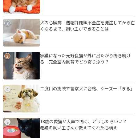
犬の心臓病 僧帽弁閉鎖不全症を発症してから亡
2
くなるまで、飼い主ができることは
家猫になった元野良猫が外に出たがり鳴き続け
3
る 完全室内飼育でどう寄り添う？
二度目の挑戦で警察犬に合格、シーズー「まる」
4
18歳の愛猫が大声で鳴く、どうしたらいい？
5
老猫の飼い主さんが教えてくれた心構え