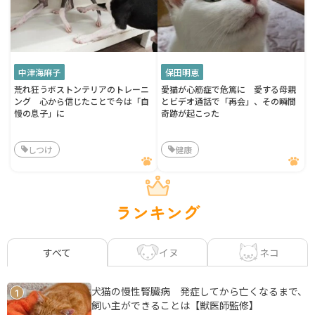
中津海麻子
保田明恵
荒れ狂うボストンテリアのトレーニ
愛猫が心筋症で危篤に 愛する母親
ング 心から信じたことで今は「自
とビデオ通話で「再会」、その瞬間
慢の息子」に
奇跡が起こった
しつけ
健康
ランキング
イヌ
ネコ
すべて
犬猫の慢性腎臓病 発症してから亡くなるまで、
1
飼い主ができることは【獣医師監修】