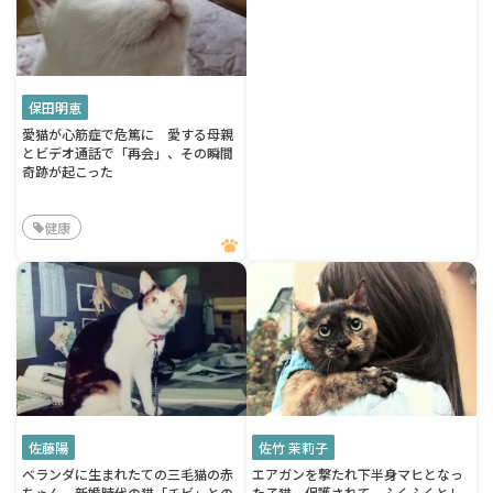
保田明恵
愛猫が心筋症で危篤に 愛する母親
とビデオ通話で「再会」、その瞬間
奇跡が起こった
健康
佐藤陽
佐竹 茉莉子
ベランダに生まれたての三毛猫の赤
エアガンを撃たれ下半身マヒとなっ
ちゃん 新婚時代の猫「チビ」との
た子猫 保護されて、ふくふくとし