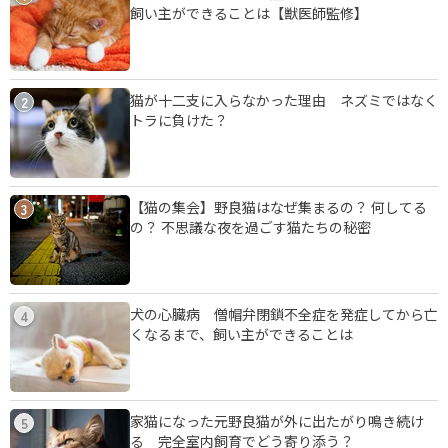
飼い主ができることは【獣医師監修】
猫が十二支に入らなかった理由 ネズミではなく
2
トラに負けた？
【猫の集会】野良猫はなぜ集まるの？ 何してる
3
の？ 不思議な夜を過ごす猫たちの秘密
犬の心臓病 僧帽弁閉鎖不全症を発症してから亡
4
くなるまで、飼い主ができることは
家猫になった元野良猫が外に出たがり鳴き続け
5
る 完全室内飼育でどう寄り添う？