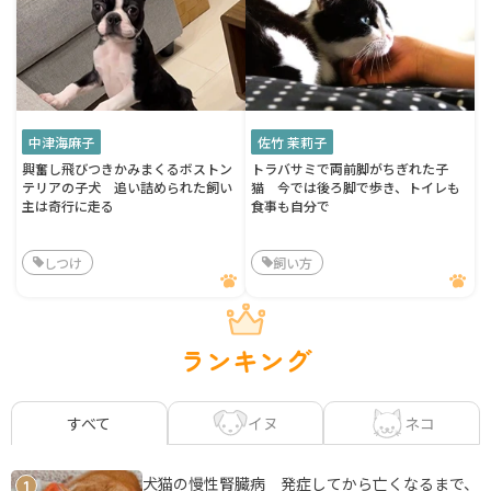
中津海麻子
佐竹 茉莉子
興奮し飛びつきかみまくるボストン
トラバサミで両前脚がちぎれた子
テリアの子犬 追い詰められた飼い
猫 今では後ろ脚で歩き、トイレも
主は奇行に走る
食事も自分で
しつけ
飼い方
ランキング
イヌ
ネコ
すべて
犬猫の慢性腎臓病 発症してから亡くなるまで、
1