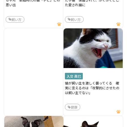
思い出
た愛され猫に
飼い方
飼い方
入交 眞巳
猫が飼い主を激しく襲ってくる 確
実に言えるのは「攻撃的にさせたの
は飼い主でない」
健康