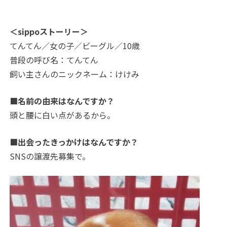
＜sippoストーリー＞
てんてん／女の子／ビーグル／10歳
普段の呼び名：てんてん
飼い主さんのニックネーム：けけみ
■名前の由来はなんですか？
頭と腰に白い点があるから。
■出会ったきっかけはなんですか？
SNSの譲渡先募集で。