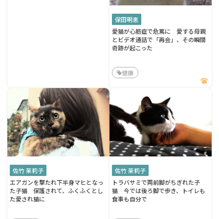
保田明恵
愛猫が心筋症で危篤に 愛する母親
とビデオ通話で「再会」、その瞬間
奇跡が起こった
健康
佐竹 茉莉子
佐竹 茉莉子
エアガンを撃たれ下半身マヒとなっ
トラバサミで両前脚がちぎれた子
た子猫 保護されて、ふくふくとし
猫 今では後ろ脚で歩き、トイレも
た愛され猫に
食事も自分で