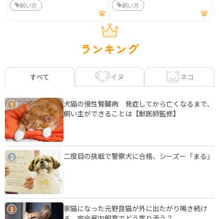
飼い方
飼い方
ランキング
イヌ
ネコ
すべて
犬猫の慢性腎臓病 発症してから亡くなるまで、
1
飼い主ができることは【獣医師監修】
二度目の挑戦で警察犬に合格、シーズー「まる」
2
家猫になった元野良猫が外に出たがり鳴き続け
3
る 完全室内飼育でどう寄り添う？