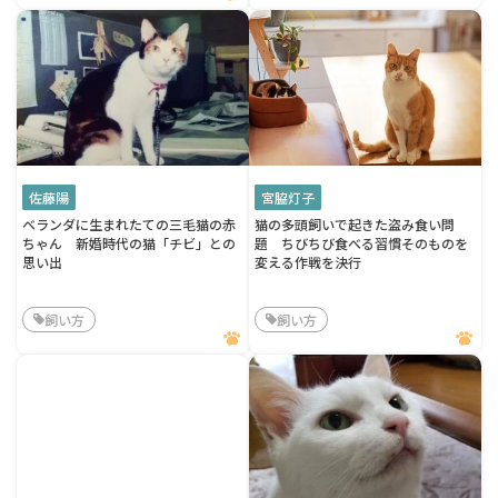
佐藤陽
宮脇灯子
ベランダに生まれたての三毛猫の赤
猫の多頭飼いで起きた盗み食い問
ちゃん 新婚時代の猫「チビ」との
題 ちびちび食べる習慣そのものを
思い出
変える作戦を決行
飼い方
飼い方