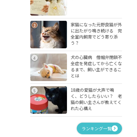
家猫になった元野良猫が外
3
に出たがり鳴き続ける 完
全室内飼育でどう寄り添
う？
犬の心臓病 僧帽弁閉鎖不
4
全症を発症してから亡くな
るまで、飼い主ができるこ
とは
18歳の愛猫が大声で鳴
5
く、どうしたらいい？ 老
猫の飼い主さんが教えてく
れた心構え
ランキング一覧