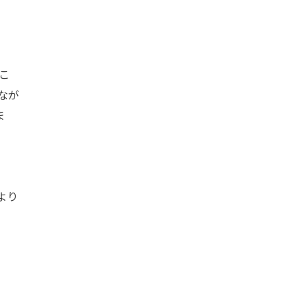
こ
なが
ま
より