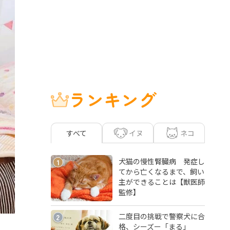
ランキング
イヌ
ネコ
すべて
犬猫の慢性腎臓病 発症し
1
てから亡くなるまで、飼い
主ができることは【獣医師
監修】
二度目の挑戦で警察犬に合
2
格、シーズー「まる」