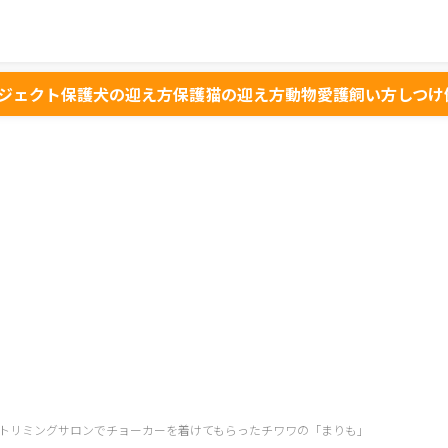
ジェクト
保護犬の迎え方
保護猫の迎え方
動物愛護
飼い方
しつけ
トリミングサロンでチョーカーを着けてもらったチワワの「まりも」