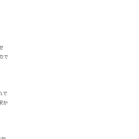
せ
ので
れで
駅か
元気