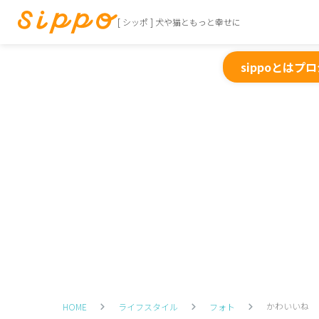
[ シッポ ] 犬や猫ともっと幸せに
sippoとは
プロ
かわいいね 
HOME
ライフスタイル
フォト