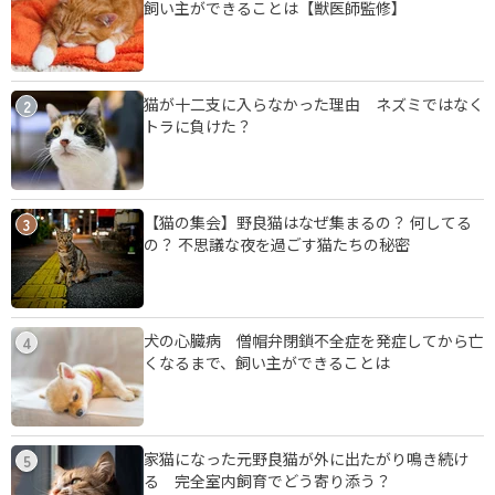
飼い主ができることは【獣医師監修】
猫が十二支に入らなかった理由 ネズミではなく
2
トラに負けた？
【猫の集会】野良猫はなぜ集まるの？ 何してる
3
の？ 不思議な夜を過ごす猫たちの秘密
犬の心臓病 僧帽弁閉鎖不全症を発症してから亡
4
くなるまで、飼い主ができることは
家猫になった元野良猫が外に出たがり鳴き続け
5
る 完全室内飼育でどう寄り添う？