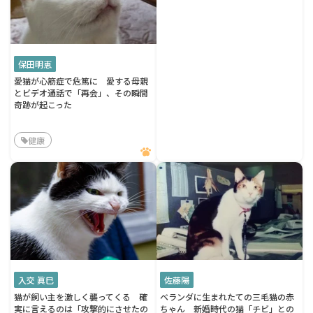
保田明恵
愛猫が心筋症で危篤に 愛する母親
とビデオ通話で「再会」、その瞬間
奇跡が起こった
健康
入交 眞巳
佐藤陽
猫が飼い主を激しく襲ってくる 確
ベランダに生まれたての三毛猫の赤
実に言えるのは「攻撃的にさせたの
ちゃん 新婚時代の猫「チビ」との