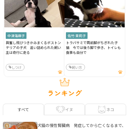
中津海麻子
佐竹 茉莉子
興奮し飛びつきかみまくるボストン
トラバサミで両前脚がちぎれた子
テリアの子犬 追い詰められた飼い
猫 今では後ろ脚で歩き、トイレも
主は奇行に走る
食事も自分で
しつけ
飼い方
ランキング
イヌ
ネコ
すべて
犬猫の慢性腎臓病 発症してから亡くなるまで、
1