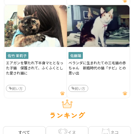
佐竹 茉莉子
佐藤陽
エアガンを撃たれ下半身マヒとなっ
ベランダに生まれたての三毛猫の赤
た子猫 保護されて、ふくふくとし
ちゃん 新婚時代の猫「チビ」との
た愛され猫に
思い出
飼い方
飼い方
ランキング
イヌ
ネコ
すべて