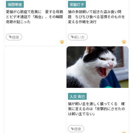
保田明恵
宮脇灯子
愛猫が心筋症で危篤に 愛する母親
猫の多頭飼いで起きた盗み食い問
とビデオ通話で「再会」、その瞬間
題 ちびちび食べる習慣そのものを
奇跡が起こった
変える作戦を決行
健康
飼い方
入交 眞巳
猫が飼い主を激しく襲ってくる 確
実に言えるのは「攻撃的にさせたの
は飼い主でない」
健康