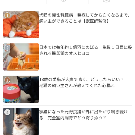
犬猫の慢性腎臓病 発症してから亡くなるまで、
1
飼い主ができることは【獣医師監修】
日本では毎年約１億羽にのぼる 生後１日目に殺
2
される採卵鶏のオスヒヨコ
18歳の愛猫が大声で鳴く、どうしたらいい？
3
老猫の飼い主さんが教えてくれた心構え
家猫になった元野良猫が外に出たがり鳴き続け
4
る 完全室内飼育でどう寄り添う？