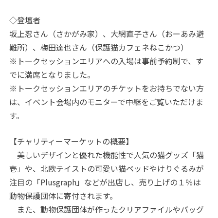
◇登壇者
坂上忍さん（さかがみ家）、大網直子さん（おーあみ避
難所）、梅田達也さん（保護猫カフェネねこかつ）
※トークセッションエリアへの入場は事前予約制で、す
でに満席となりました。
※トークセッションエリアのチケットをお持ちでない方
は、イベント会場内のモニターで中継をご覧いただけま
す。
【チャリティーマーケットの概要】
美しいデザインと優れた機能性で人気の猫グッズ「猫
壱」や、北欧テイストの可愛い猫ベッドやけりぐるみが
注目の「Plusgraph」などが出店し、売り上げの１％は
動物保護団体に寄付されます。
また、動物保護団体が作ったクリアファイルやバッグ