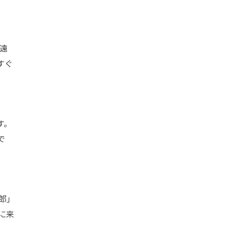
遠
すぐ
す。
で
郎」
に来