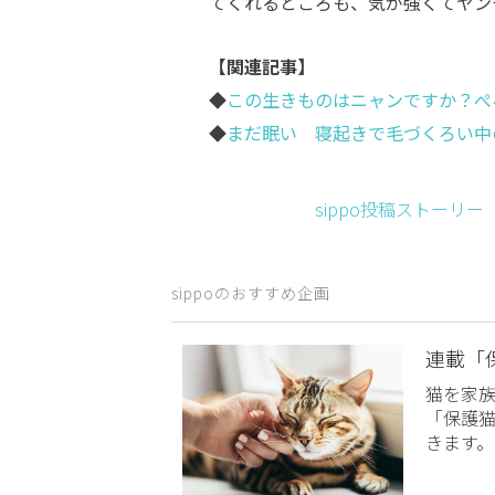
てくれるところも、気が強くてヤン
【関連記事】
◆
この生きものはニャンですか？ぺ
◆
まだ眠い 寝起きで毛づくろい中
sippo投稿ストーリ
sippoのおすすめ企画
連載「
猫を家
「保護
きます。