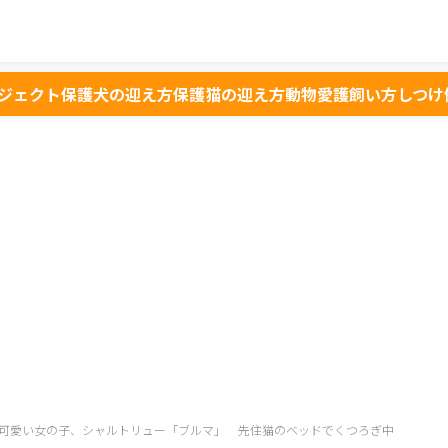
ジェクト
保護犬の迎え方
保護猫の迎え方
動物愛護
飼い方
しつけ
可愛い女の子、シャルトリュー「ブルマ」 先住猫のベッドでくつろぎ中