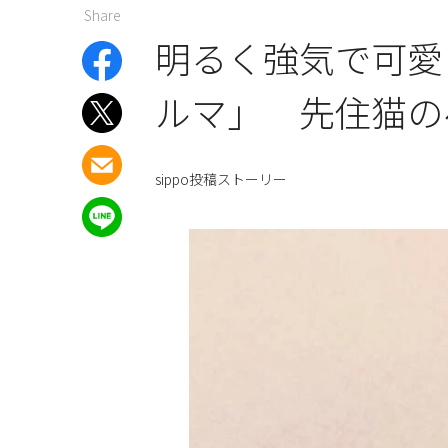
Share
明るく強気で可愛
ルマ」 先住猫の
sippo投稿ストーリー