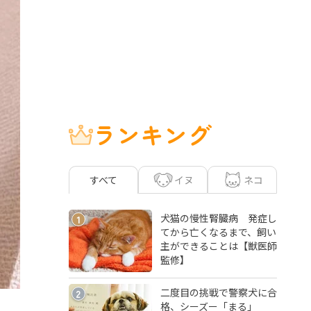
ランキング
イヌ
ネコ
すべて
犬猫の慢性腎臓病 発症し
1
てから亡くなるまで、飼い
主ができることは【獣医師
監修】
二度目の挑戦で警察犬に合
2
格、シーズー「まる」