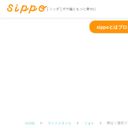
[ シッポ ] 犬や猫ともっと幸せに
sippoとは
プロ
明るく強気で
HOME
ライフスタイル
フォト