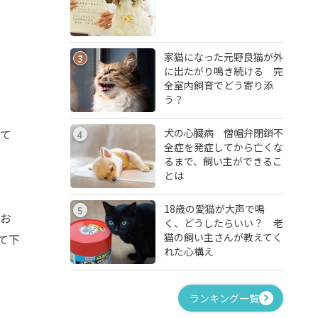
家猫になった元野良猫が外
3
に出たがり鳴き続ける 完
全室内飼育でどう寄り添
う？
犬の心臓病 僧帽弁閉鎖不
って
4
全症を発症してから亡くな
るまで、飼い主ができるこ
とは
18歳の愛猫が大声で鳴
5
てお
く、どうしたらいい？ 老
猫の飼い主さんが教えてく
て下
れた心構え
ランキング一覧