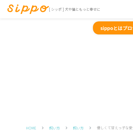
[ シッポ ] 犬や猫ともっと幸せに
sippoとは
プロ
優しくて甘えっ子な愛
HOME
飼い方
飼い方