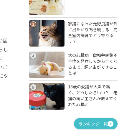
家猫になった元野良猫が外
3
に出たがり鳴き続ける 完
全室内飼育でどう寄り添
が届
う？
らし
犬の心臓病 僧帽弁閉鎖不
4
こ
全症を発症してから亡くな
いご
るまで、飼い主ができるこ
とは
にや
18歳の愛猫が大声で鳴
5
く、どうしたらいい？ 老
猫の飼い主さんが教えてく
れた心構え
ランキング一覧