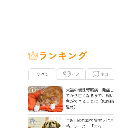
ランキング
イヌ
ネコ
すべて
犬猫の慢性腎臓病 発症し
1
てから亡くなるまで、飼い
主ができることは【獣医師
監修】
二度目の挑戦で警察犬に合
2
格、シーズー「まる」