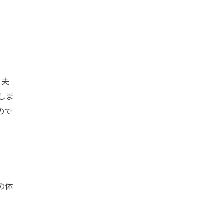
ら夫
しま
ので
の体