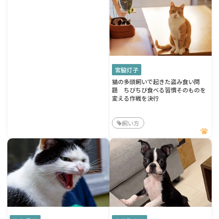
宮脇灯子
猫の多頭飼いで起きた盗み食い問
題 ちびちび食べる習慣そのものを
変える作戦を決行
飼い方