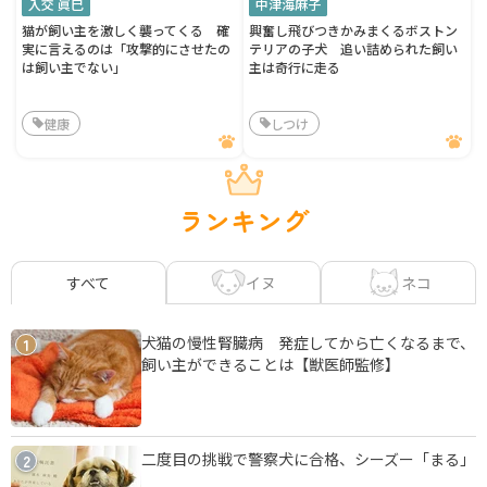
入交 眞巳
中津海麻子
猫が飼い主を激しく襲ってくる 確
興奮し飛びつきかみまくるボストン
実に言えるのは「攻撃的にさせたの
テリアの子犬 追い詰められた飼い
は飼い主でない」
主は奇行に走る
健康
しつけ
ランキング
イヌ
ネコ
すべて
犬猫の慢性腎臓病 発症してから亡くなるまで、
1
飼い主ができることは【獣医師監修】
二度目の挑戦で警察犬に合格、シーズー「まる」
2