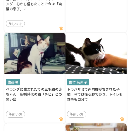
ング 心から信じたことで今は「自
慢の息子」に
しつけ
佐藤陽
佐竹 茉莉子
ベランダに生まれたての三毛猫の赤
トラバサミで両前脚がちぎれた子
ちゃん 新婚時代の猫「チビ」との
猫 今では後ろ脚で歩き、トイレも
思い出
食事も自分で
飼い方
飼い方