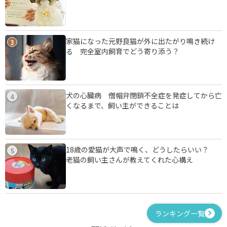
家猫になった元野良猫が外に出たがり鳴き続け
3
る 完全室内飼育でどう寄り添う？
犬の心臓病 僧帽弁閉鎖不全症を発症してから亡
4
くなるまで、飼い主ができることは
18歳の愛猫が大声で鳴く、どうしたらいい？
5
老猫の飼い主さんが教えてくれた心構え
ランキング一覧