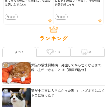
実に言えるのは「攻撃的にさせたの
とビデオ通話で「再会」、その瞬間
は飼い主でない」
奇跡が起こった
健康
健康
ランキング
イヌ
ネコ
すべて
犬猫の慢性腎臓病 発症してから亡くなるまで、
1
飼い主ができることは【獣医師監修】
猫が十二支に入らなかった理由 ネズミではなく
2
トラに負けた？