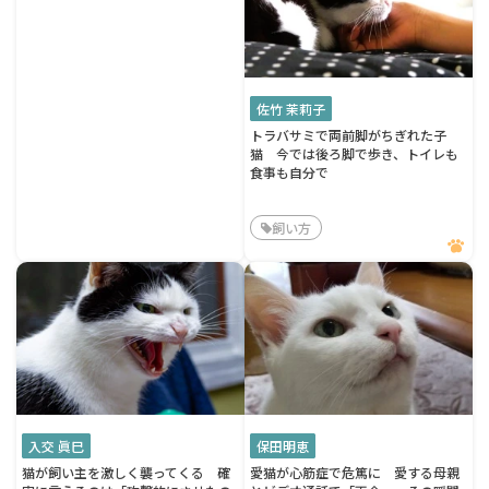
佐竹 茉莉子
トラバサミで両前脚がちぎれた子
猫 今では後ろ脚で歩き、トイレも
食事も自分で
飼い方
入交 眞巳
保田明恵
猫が飼い主を激しく襲ってくる 確
愛猫が心筋症で危篤に 愛する母親