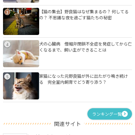
【猫の集会】野良猫はなぜ集まるの？ 何してる
3
の？ 不思議な夜を過ごす猫たちの秘密
犬の心臓病 僧帽弁閉鎖不全症を発症してから亡
4
くなるまで、飼い主ができることは
家猫になった元野良猫が外に出たがり鳴き続け
5
る 完全室内飼育でどう寄り添う？
ランキング一覧
関連サイト