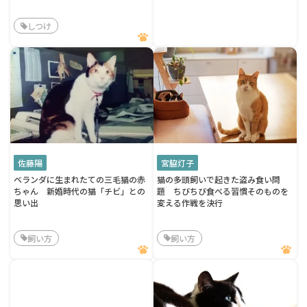
しつけ
佐藤陽
宮脇灯子
ベランダに生まれたての三毛猫の赤
猫の多頭飼いで起きた盗み食い問
ちゃん 新婚時代の猫「チビ」との
題 ちびちび食べる習慣そのものを
思い出
変える作戦を決行
飼い方
飼い方