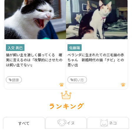
入交 眞巳
佐藤陽
猫が飼い主を激しく襲ってくる 確
ベランダに生まれたての三毛猫の赤
実に言えるのは「攻撃的にさせたの
ちゃん 新婚時代の猫「チビ」との
は飼い主でない」
思い出
健康
飼い方
ランキング
イヌ
ネコ
すべて