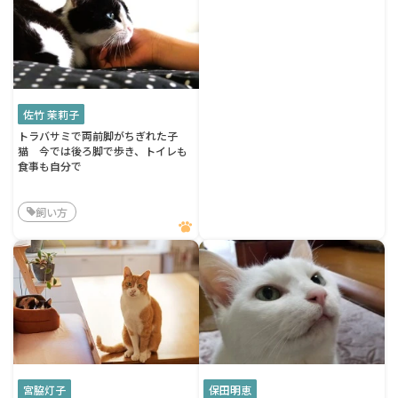
佐竹 茉莉子
トラバサミで両前脚がちぎれた子
猫 今では後ろ脚で歩き、トイレも
食事も自分で
飼い方
宮脇灯子
保田明恵