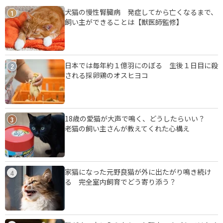
犬猫の慢性腎臓病 発症してから亡くなるまで、
1
飼い主ができることは【獣医師監修】
日本では毎年約１億羽にのぼる 生後１日目に殺
2
される採卵鶏のオスヒヨコ
18歳の愛猫が大声で鳴く、どうしたらいい？
3
老猫の飼い主さんが教えてくれた心構え
家猫になった元野良猫が外に出たがり鳴き続け
4
る 完全室内飼育でどう寄り添う？