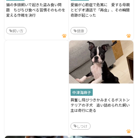
猫の多頭飼いで起きた盗み食い問
愛猫が心筋症で危篤に 愛する母親
題 ちびちび食べる習慣そのものを
とビデオ通話で「再会」、その瞬間
変える作戦を決行
奇跡が起こった
飼い方
健康
中津海麻子
興奮し飛びつきかみまくるボストン
テリアの子犬 追い詰められた飼い
主は奇行に走る
しつけ