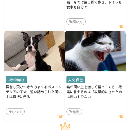
猫 今では後ろ脚で歩き、トイレも
食事も自分で
飼い方
中津海麻子
入交 眞巳
興奮し飛びつきかみまくるボストン
猫が飼い主を激しく襲ってくる 確
テリアの子犬 追い詰められた飼い
実に言えるのは「攻撃的にさせたの
主は奇行に走る
は飼い主でない」
しつけ
健康