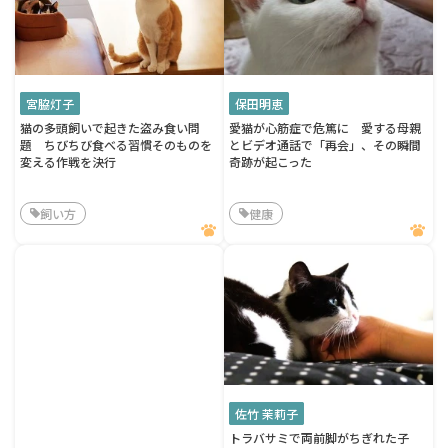
宮脇灯子
保田明恵
猫の多頭飼いで起きた盗み食い問
愛猫が心筋症で危篤に 愛する母親
題 ちびちび食べる習慣そのものを
とビデオ通話で「再会」、その瞬間
変える作戦を決行
奇跡が起こった
飼い方
健康
佐竹 茉莉子
トラバサミで両前脚がちぎれた子