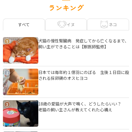
ランキング
イヌ
ネコ
すべて
犬猫の慢性腎臓病 発症してから亡くなるまで、
1
飼い主ができることは【獣医師監修】
日本では毎年約１億羽にのぼる 生後１日目に殺
2
される採卵鶏のオスヒヨコ
18歳の愛猫が大声で鳴く、どうしたらいい？
3
老猫の飼い主さんが教えてくれた心構え