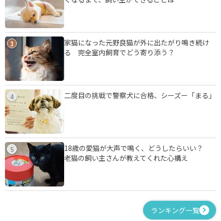
家猫になった元野良猫が外に出たがり鳴き続け
3
る 完全室内飼育でどう寄り添う？
二度目の挑戦で警察犬に合格、シーズー「まる」
4
18歳の愛猫が大声で鳴く、どうしたらいい？
5
老猫の飼い主さんが教えてくれた心構え
ランキング一覧