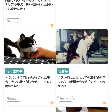
興奮し飛びつきかみまくるボストン
テリアの子犬 追い詰められた飼い
主は奇行に走る
しつけ
佐竹 茉莉子
佐藤陽
トラバサミで両前脚がちぎれた子
ベランダに生まれたての三毛猫の赤
猫 今では後ろ脚で歩き、トイレも
ちゃん 新婚時代の猫「チビ」との
食事も自分で
思い出
飼い方
飼い方