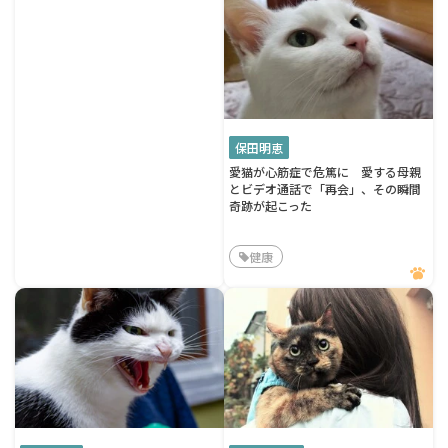
保田明恵
愛猫が心筋症で危篤に 愛する母親
とビデオ通話で「再会」、その瞬間
奇跡が起こった
健康