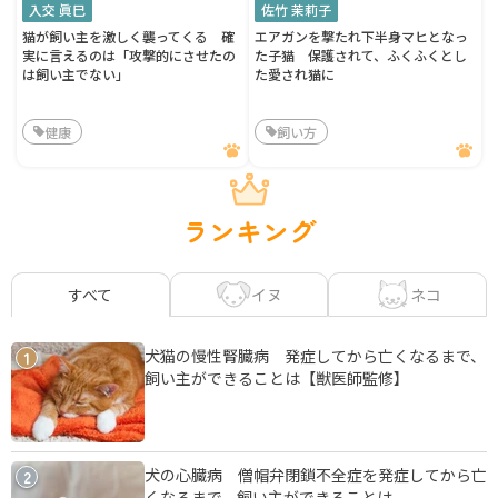
入交 眞巳
佐竹 茉莉子
猫が飼い主を激しく襲ってくる 確
エアガンを撃たれ下半身マヒとなっ
実に言えるのは「攻撃的にさせたの
た子猫 保護されて、ふくふくとし
は飼い主でない」
た愛され猫に
健康
飼い方
ランキング
イヌ
ネコ
すべて
犬猫の慢性腎臓病 発症してから亡くなるまで、
1
飼い主ができることは【獣医師監修】
犬の心臓病 僧帽弁閉鎖不全症を発症してから亡
2
くなるまで、飼い主ができることは