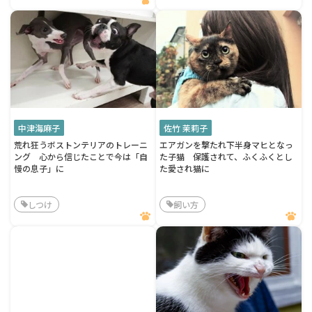
中津海麻子
佐竹 茉莉子
荒れ狂うボストンテリアのトレーニ
エアガンを撃たれ下半身マヒとなっ
ング 心から信じたことで今は「自
た子猫 保護されて、ふくふくとし
慢の息子」に
た愛され猫に
しつけ
飼い方