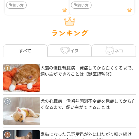
飼い方
飼い方
ランキング
イヌ
ネコ
すべて
犬猫の慢性腎臓病 発症してから亡くなるまで、
1
飼い主ができることは【獣医師監修】
犬の心臓病 僧帽弁閉鎖不全症を発症してから亡
2
くなるまで、飼い主ができることは
家猫になった元野良猫が外に出たがり鳴き続け
3