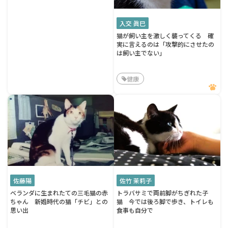
入交 眞巳
猫が飼い主を激しく襲ってくる 確
実に言えるのは「攻撃的にさせたの
は飼い主でない」
健康
佐藤陽
佐竹 茉莉子
ベランダに生まれたての三毛猫の赤
トラバサミで両前脚がちぎれた子
ちゃん 新婚時代の猫「チビ」との
猫 今では後ろ脚で歩き、トイレも
思い出
食事も自分で