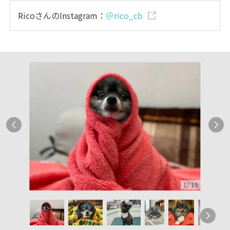
RicoさんのInstagram：
＠rico_cb
1
/
19