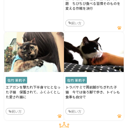
題 ちびちび食べる習慣そのものを
変える作戦を決行
飼い方
佐竹 茉莉子
佐竹 茉莉子
エアガンを撃たれ下半身マヒとなっ
トラバサミで両前脚がちぎれた子
た子猫 保護されて、ふくふくとし
猫 今では後ろ脚で歩き、トイレも
た愛され猫に
食事も自分で
飼い方
飼い方