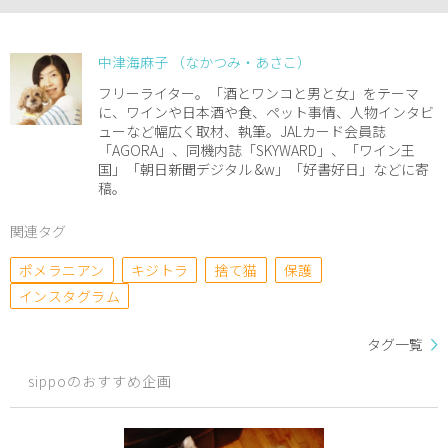
中津海麻子 （なかつみ・あさこ）
フリーライター。「酒とワンコと男と女」をテーマ
に、ワインや日本酒や食、ペット事情、人物インタビ
ューなど幅広く取材、執筆。JALカード会員誌
「AGORA」、同機内誌「SKYWARD」、「ワイン王
国」「朝日新聞デジタル &w」「好書好日」などに寄
稿。
関連タグ
ポメラニアン
キジトラ
捨て猫
保護
インスタグラム
タグ一覧
sippoのおすすめ企画