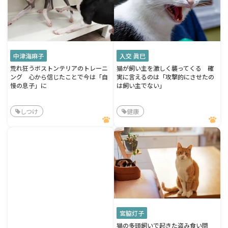
中津海麻子
入交 眞巳
荒れ狂うボストンテリアのトレーニ
猫が飼い主を激しく襲ってくる 確
ング 心から信じたことで今は「自
実に言えるのは「攻撃的にさせたの
慢の息子」に
は飼い主でない」
しつけ
健康
宮脇灯子
猫の多頭飼いで起きた盗み食い問