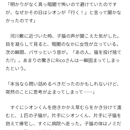
「明かりがなく真っ暗闇で怖いので避けていたのです
が、なぜかその日はシオンが『行く！』と言って聞かな
かったのです」
河川敷に近づいた時、子猫の声が聞こえた気がした。
目を凝らして見ると、暗闇のなかに女性が立っている。
次の瞬間、バサッという音が。「あの人、猫を投げ捨て
た⁉︎」。あまりの驚きにRicoさんは一瞬固まってしまっ
たという。
「本当なら問い詰めるべきだったのかもしれないけど、
突然のことに思考が止まってしまって……」
すぐにシオンくんを抱きかかえ草むらをかき分けて進
むと、１匹の子猫が。片手にシオンくん、片手に子猫を
抱えて帰宅し、すぐに病院へ走った。子猫の体はノミだ