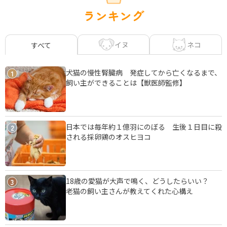
ランキング
イヌ
ネコ
すべて
犬猫の慢性腎臓病 発症してから亡くなるまで、
1
飼い主ができることは【獣医師監修】
日本では毎年約１億羽にのぼる 生後１日目に殺
2
される採卵鶏のオスヒヨコ
18歳の愛猫が大声で鳴く、どうしたらいい？
3
老猫の飼い主さんが教えてくれた心構え