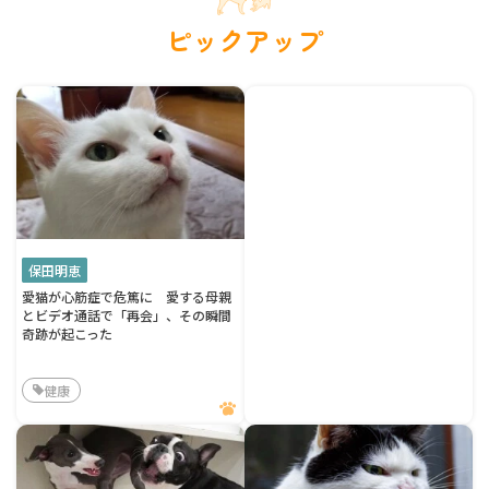
ピックアップ
保田明恵
愛猫が心筋症で危篤に 愛する母親
とビデオ通話で「再会」、その瞬間
奇跡が起こった
健康