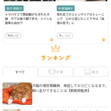
佐竹 茉莉子
中津海麻子
トラバサミで両前脚がちぎれた子
荒れ狂うボストンテリアのトレーニ
猫 今では後ろ脚で歩き、トイレも
ング 心から信じたことで今は「自
食事も自分で
慢の息子」に
飼い方
しつけ
ランキング
イヌ
ネコ
すべて
犬猫の慢性腎臓病 発症してから亡くなるまで、
1
飼い主ができることは【獣医師監修】