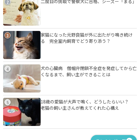
二度目の挑戦で警察犬に合格、シーズー「まる」
2
家猫になった元野良猫が外に出たがり鳴き続け
3
る 完全室内飼育でどう寄り添う？
犬の心臓病 僧帽弁閉鎖不全症を発症してから亡
4
くなるまで、飼い主ができることは
18歳の愛猫が大声で鳴く、どうしたらいい？
5
老猫の飼い主さんが教えてくれた心構え