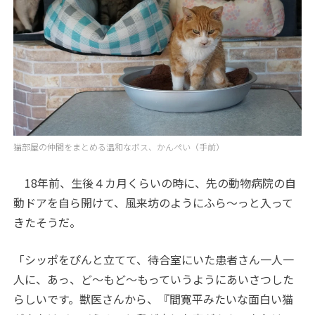
猫部屋の仲間をまとめる温和なボス、かんぺい（手前）
18年前、生後４カ月くらいの時に、先の動物病院の自
動ドアを自ら開けて、風来坊のようにふら～っと入って
きたそうだ。
「シッポをぴんと立てて、待合室にいた患者さん一人一
人に、あっ、ど～もど～もっていうようにあいさつした
らしいです。獣医さんから、『間寛平みたいな面白い猫