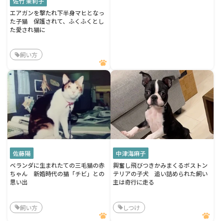
佐竹 茉莉子
エアガンを撃たれ下半身マヒとなっ
た子猫 保護されて、ふくふくとし
た愛され猫に
飼い方
佐藤陽
中津海麻子
ベランダに生まれたての三毛猫の赤
興奮し飛びつきかみまくるボストン
ちゃん 新婚時代の猫「チビ」との
テリアの子犬 追い詰められた飼い
思い出
主は奇行に走る
飼い方
しつけ