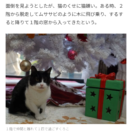
面倒を見ようとしたが、猫のくせに猫嫌い。ある時、２
階から脱走してムササビのように木に飛び乗り、するす
ると降りて１階の窓から入ってきたという。
１階で仲間と離れて１匹で過ごすくろこ