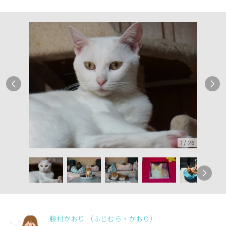
1
/
26
藤村かおり （ふじむら・かおり）