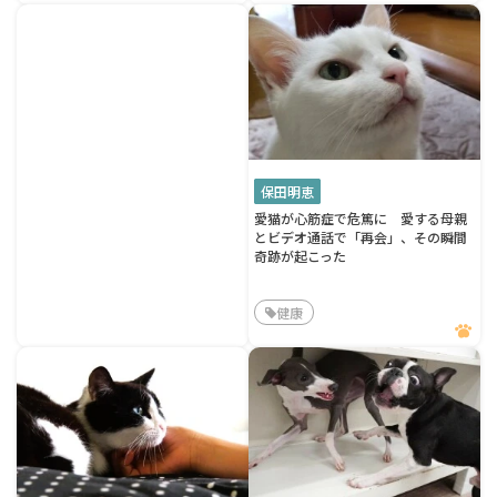
保田明恵
愛猫が心筋症で危篤に 愛する母親
とビデオ通話で「再会」、その瞬間
奇跡が起こった
健康