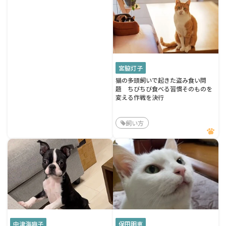
宮脇灯子
猫の多頭飼いで起きた盗み食い問
題 ちびちび食べる習慣そのものを
変える作戦を決行
飼い方
中津海麻子
保田明恵