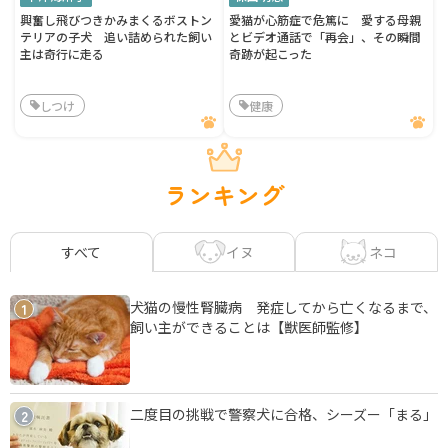
興奮し飛びつきかみまくるボストン
愛猫が心筋症で危篤に 愛する母親
テリアの子犬 追い詰められた飼い
とビデオ通話で「再会」、その瞬間
主は奇行に走る
奇跡が起こった
しつけ
健康
ランキング
イヌ
ネコ
すべて
犬猫の慢性腎臓病 発症してから亡くなるまで、
1
飼い主ができることは【獣医師監修】
二度目の挑戦で警察犬に合格、シーズー「まる」
2