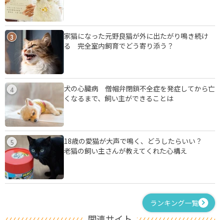
家猫になった元野良猫が外に出たがり鳴き続け
3
る 完全室内飼育でどう寄り添う？
犬の心臓病 僧帽弁閉鎖不全症を発症してから亡
4
くなるまで、飼い主ができることは
18歳の愛猫が大声で鳴く、どうしたらいい？
5
老猫の飼い主さんが教えてくれた心構え
ランキング一覧
関連サイト