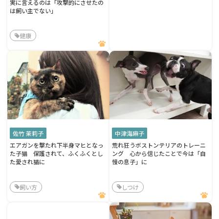
実に言えるのは「攻撃的にさせたの
は飼い主でない」
健康
佐竹 茉莉子
中津海麻子
エアガンを撃たれ下半身マヒとなっ
荒れ狂うボストンテリアのトレーニ
た子猫 保護されて、ふくふくとし
ング 心から信じたことで今は「自
た愛され猫に
慢の息子」に
飼い方
しつけ