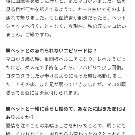
後に血統書を取りに行くと、まだマコがいました。私を
見る目が何かを訴えてるようで、カード払いでそのまま
連れて帰りました。もし血統書が郵送だったら、ペット
ショップへ行くこともなく、今現在、私の元にマコはい
ません。ご縁ですね。
■ペットとの忘れられないエピソードは？
マコが５歳の時、椎間板ヘルニアになり、レベル５だっ
たけど、ダメ元で手術をしたら、リハビリで少し回復。
ヨタヨタでしたが歩けるようになった時は感動しまし
た！！その後、また足が弱っていきましたが、マコの頑
張ってる姿には勇気付けられます。
■ペットと一緒に暮らし始めて、あなたに起きた変化は
ありますか？
愛情を注ぐことの素晴らしさを知ったことで、周りにも
優しくなれたこと。周りからも変わったね？と言われま