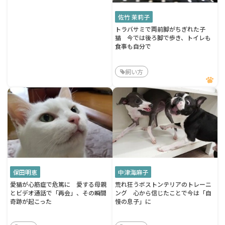
佐竹 茉莉子
トラバサミで両前脚がちぎれた子
猫 今では後ろ脚で歩き、トイレも
食事も自分で
飼い方
保田明恵
中津海麻子
愛猫が心筋症で危篤に 愛する母親
荒れ狂うボストンテリアのトレーニ
とビデオ通話で「再会」、その瞬間
ング 心から信じたことで今は「自
奇跡が起こった
慢の息子」に