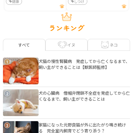
健康
しつけ
ランキング
イヌ
ネコ
すべて
犬猫の慢性腎臓病 発症してから亡くなるまで、
1
飼い主ができることは【獣医師監修】
犬の心臓病 僧帽弁閉鎖不全症を発症してから亡
2
くなるまで、飼い主ができることは
家猫になった元野良猫が外に出たがり鳴き続け
3
る 完全室内飼育でどう寄り添う？