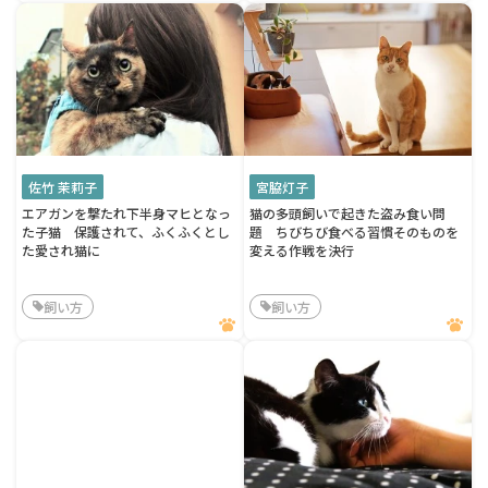
佐竹 茉莉子
宮脇灯子
エアガンを撃たれ下半身マヒとなっ
猫の多頭飼いで起きた盗み食い問
た子猫 保護されて、ふくふくとし
題 ちびちび食べる習慣そのものを
た愛され猫に
変える作戦を決行
飼い方
飼い方